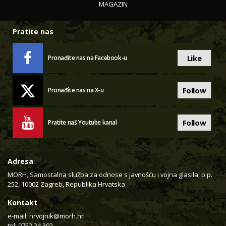
MAGAZIN
Pratite nas
Like
Pronađite nas na Facebook-u
Follow
Pronađite nas na X-u
Follow
Pratite naš Youtube kanal
Adresa
MORH, Samostalna služba za odnose s javnošću i vojna glasila, p.p.
252, 10002 Zagreb, Republika Hrvatska
Kontakt
e-mail:
hrvojnik@morh.hr
tel: 0752 24 302