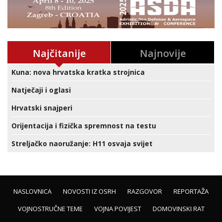
Najčitanije
Najnovije
Kuna: nova hrvatska kratka strojnica
Natječaji i oglasi
Hrvatski snajperi
Orijentacija i fizička spremnost na testu
Streljačko naoružanje: H11 osvaja svijet
NASLOVNICA
NOVOSTI IZ OSRH
RAZGOVOR
REPORTAŽA
VOJNOSTRUČNE TEME
VOJNA POVIJEST
DOMOVINSKI RAT