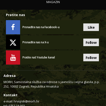
MAGAZIN
Pratite nas
Like
Pronađite nas na Facebook-u
Follow
Pronađite nas na X-u
Follow
Pratite naš Youtube kanal
Adresa
MORH, Samostalna služba za odnose s javnošću i vojna glasila, p.p.
252, 10002 Zagreb, Republika Hrvatska
Kontakt
e-mail:
hrvojnik@morh.hr
tel: 0752 24 302