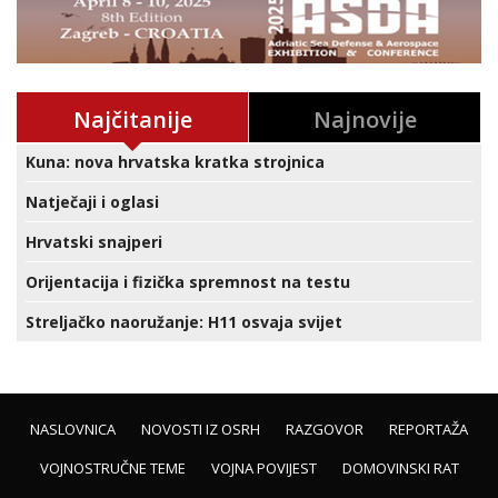
Najčitanije
Najnovije
Kuna: nova hrvatska kratka strojnica
Natječaji i oglasi
Hrvatski snajperi
Orijentacija i fizička spremnost na testu
Streljačko naoružanje: H11 osvaja svijet
NASLOVNICA
NOVOSTI IZ OSRH
RAZGOVOR
REPORTAŽA
VOJNOSTRUČNE TEME
VOJNA POVIJEST
DOMOVINSKI RAT