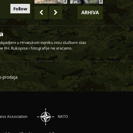
Follow
ARHIVA
a
 objavljeni u Hrvatskom vojniku nisu službeni stav
e RH. Rukopise i fotografije ne vraćamo.
-prodaja
ress Association
NATO