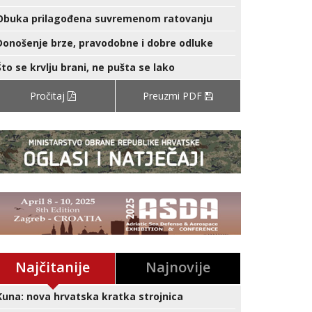
Obuka prilagođena suvremenom ratovanju
Donošenje brze, pravodobne i dobre odluke
Što se krvlju brani, ne pušta se lako
Pročitaj
Preuzmi PDF
Najčitanije
Najnovije
Kuna: nova hrvatska kratka strojnica