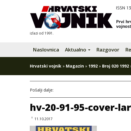
izlazi od 1991.
Naslovnica
Aktualno
Razgovor
Re
Hrvatski vojnik
»
Magazin
»
1992
»
Broj 020 1992
Pošalji dalje:
hv-20-91-95-cover-la
11.10.2017