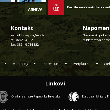
Pratite naš Youtube kanal
ARHIVA
Kontakt
Napomen
e-mail:
hrvojnik@morh.hr
Novinarski prilozi
tel: 0752 24 302
Ministarstva obran
fax: 385 1/3784 322
Marketing
Impressum
Pretplati se
Web
Linkovi
Oružane snage Republike Hrvatske
European Military P