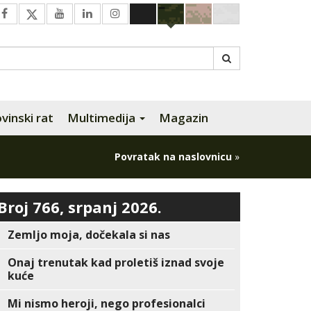
inski rat
Multimedija
Magazin
Povratak na naslovnicu
»
Broj 766, srpanj 2026.
Zemljo moja, dočekala si nas
Onaj trenutak kad proletiš iznad svoje
kuće
Mi nismo heroji, nego profesionalci