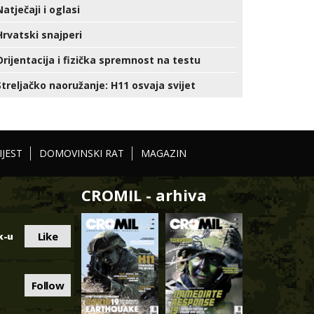
Natječaji i oglasi
Hrvatski snajperi
Orijentacija i fizička spremnost na testu
Streljačko naoružanje: H11 osvaja svijet
IJEST
DOMOVINSKI RAT
MAGAZIN
CROMIL - arhiva
Like
k-u
Follow