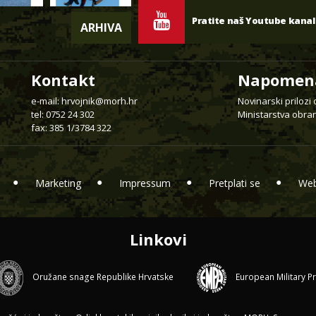
Pratite naš Youtube kanal
ARHIVA
Kontakt
Napomen
e-mail:
hrvojnik@morh.hr
Novinarski prilozi
tel: 0752 24 302
Ministarstva obran
fax: 385 1/3784 322
Marketing
Impressum
Pretplati se
Web
Linkovi
Oružane snage Republike Hrvatske
European Military P