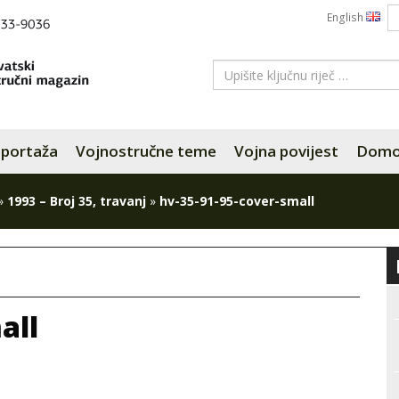
English
portaža
Vojnostručne teme
Vojna povijest
Domov
»
1993 – Broj 35, travanj
»
hv-35-91-95-cover-small
all