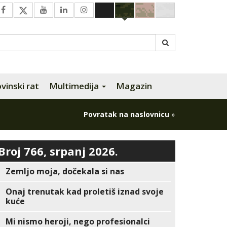
inski rat
Multimedija
Magazin
Povratak na naslovnicu
»
Broj 766, srpanj 2026.
Zemljo moja, dočekala si nas
Onaj trenutak kad proletiš iznad svoje
kuće
Mi nismo heroji, nego profesionalci