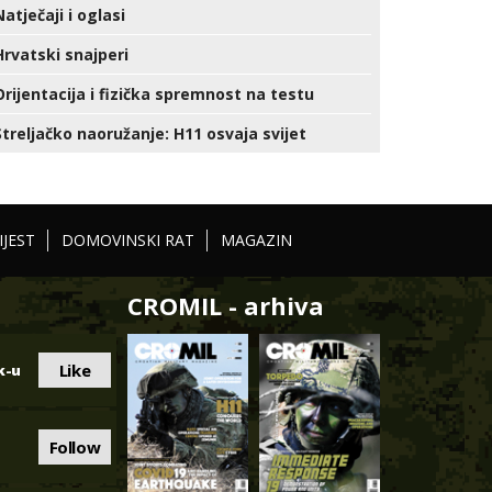
Natječaji i oglasi
Hrvatski snajperi
Orijentacija i fizička spremnost na testu
Streljačko naoružanje: H11 osvaja svijet
IJEST
DOMOVINSKI RAT
MAGAZIN
CROMIL - arhiva
Like
k-u
Follow