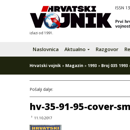
izlazi od 1991.
Naslovnica
Aktualno
Razgovor
Re
Hrvatski vojnik
»
Magazin
»
1993
»
Broj 035 1993
Pošalji dalje:
hv-35-91-95-cover-sm
11.10.2017