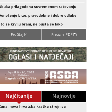
Obuka prilagođena suvremenom ratovanju
Donošenje brze, pravodobne i dobre odluke
Što se krvlju brani, ne pušta se lako
Pročitaj
Preuzmi PDF
Najčitanije
Najnovije
Kuna: nova hrvatska kratka strojnica