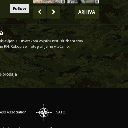
Follow
ARHIVA
a
 objavljeni u Hrvatskom vojniku nisu službeni stav
e RH. Rukopise i fotografije ne vraćamo.
-prodaja
ress Association
NATO