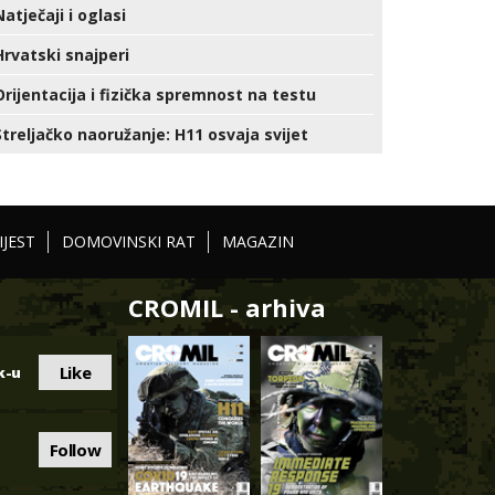
Natječaji i oglasi
Hrvatski snajperi
Orijentacija i fizička spremnost na testu
Streljačko naoružanje: H11 osvaja svijet
IJEST
DOMOVINSKI RAT
MAGAZIN
CROMIL - arhiva
Like
k-u
Follow