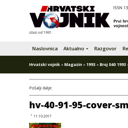
izlazi od 1991.
Naslovnica
Aktualno
Razgovor
Re
Hrvatski vojnik
»
Magazin
»
1993
»
Broj 040 1993
Pošalji dalje:
hv-40-91-95-cover-sm
11.10.2017