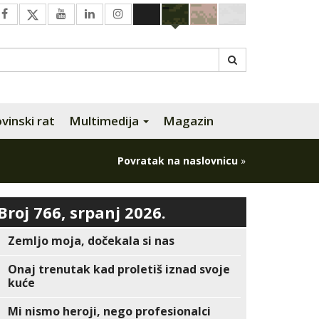
inski rat
Multimedija
Magazin
Povratak na naslovnicu
»
Broj 766, srpanj 2026.
Zemljo moja, dočekala si nas
Onaj trenutak kad proletiš iznad svoje
kuće
Mi nismo heroji, nego profesionalci