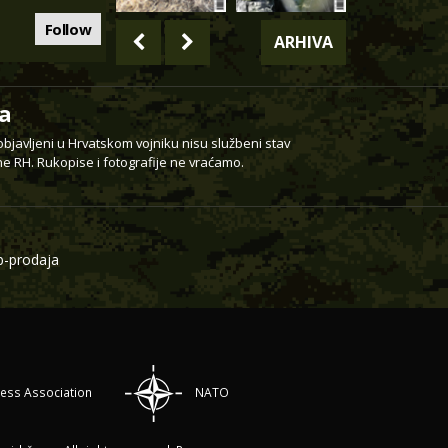
Follow
ARHIVA
a
 objavljeni u Hrvatskom vojniku nisu službeni stav
e RH. Rukopise i fotografije ne vraćamo.
-prodaja
ress Association
NATO