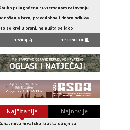
Obuka prilagođena suvremenom ratovanju
Donošenje brze, pravodobne i dobre odluke
Što se krvlju brani, ne pušta se lako
Pročitaj
Preuzmi PDF
Najčitanije
Najnovije
Kuna: nova hrvatska kratka strojnica