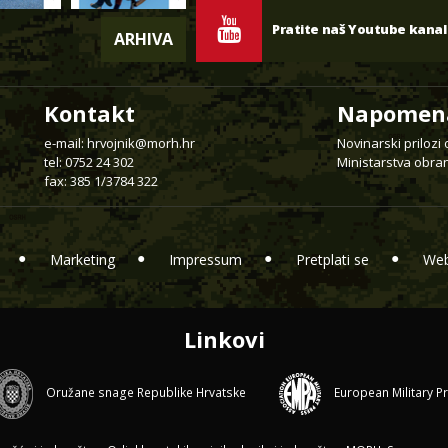
Pratite naš Youtube kanal
ARHIVA
Kontakt
Napomen
e-mail:
hrvojnik@morh.hr
Novinarski prilozi
tel: 0752 24 302
Ministarstva obran
fax: 385 1/3784 322
Marketing
Impressum
Pretplati se
Web
Linkovi
Oružane snage Republike Hrvatske
European Military P