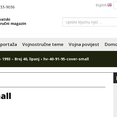
English
portaža
Vojnostručne teme
Vojna povijest
Domov
»
1993 – Broj 40, lipanj
»
hv-40-91-95-cover-small
all