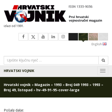
izlazi od 1991.
English
HRVATSKI VOJNIK
Navig
Hrvatski vojnik
»
Magazin
»
1993
»
Broj 049 1993
»
1993 –
Broj 49, listopad
»
hv-49-91-95-cover-large
Pošalji dalje: