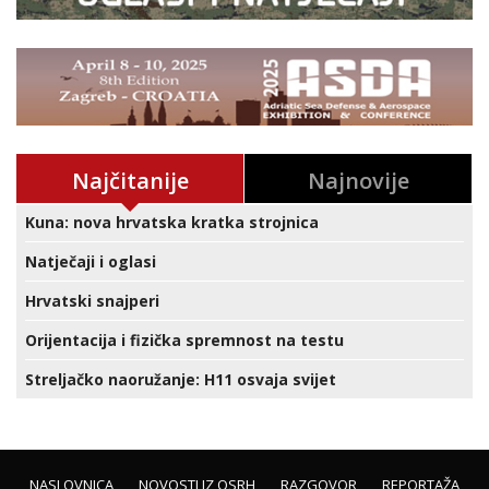
Najčitanije
Najnovije
Kuna: nova hrvatska kratka strojnica
Natječaji i oglasi
Hrvatski snajperi
Orijentacija i fizička spremnost na testu
Streljačko naoružanje: H11 osvaja svijet
NASLOVNICA
NOVOSTI IZ OSRH
RAZGOVOR
REPORTAŽA