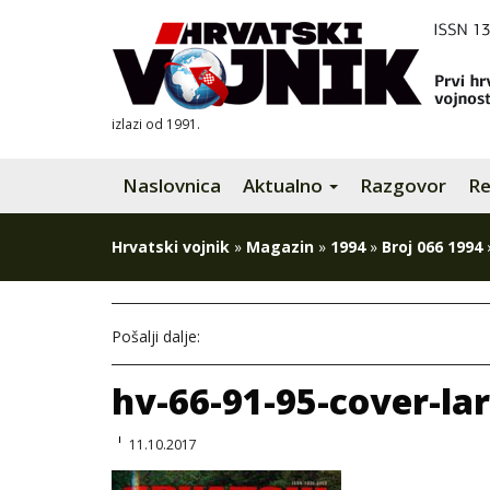
izlazi od 1991.
Naslovnica
Aktualno
Razgovor
Re
Hrvatski vojnik
»
Magazin
»
1994
»
Broj 066 1994
Pošalji dalje:
hv-66-91-95-cover-la
11.10.2017