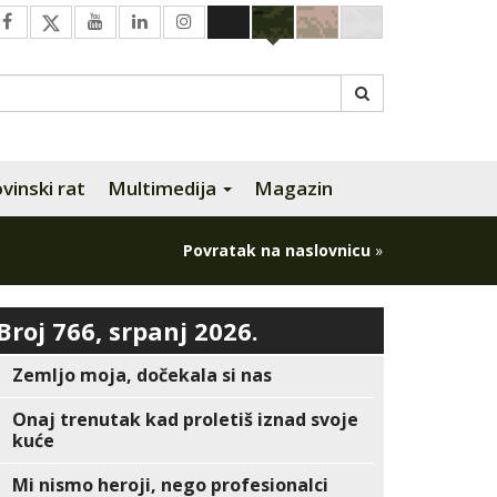
inski rat
Multimedija
Magazin
Povratak na naslovnicu
»
Broj 766, srpanj 2026.
Zemljo moja, dočekala si nas
Onaj trenutak kad proletiš iznad svoje
kuće
Mi nismo heroji, nego profesionalci