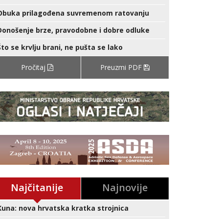
Obuka prilagođena suvremenom ratovanju
Donošenje brze, pravodobne i dobre odluke
Što se krvlju brani, ne pušta se lako
Pročitaj
Preuzmi PDF
Najčitanije
Najnovije
Kuna: nova hrvatska kratka strojnica