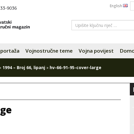
English
portaža
Vojnostručne teme
Vojna povijest
Domov
»
1994 – Broj 66, lipanj
»
hv-66-91-95-cover-large
rge