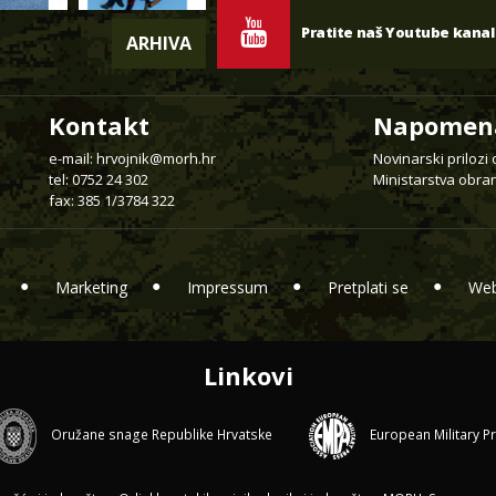
Pratite naš Youtube kanal
ARHIVA
Kontakt
Napomen
e-mail:
hrvojnik@morh.hr
Novinarski prilozi
tel: 0752 24 302
Ministarstva obran
fax: 385 1/3784 322
Marketing
Impressum
Pretplati se
Web
Linkovi
Oružane snage Republike Hrvatske
European Military P