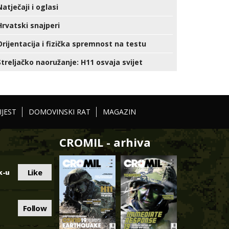
Natječaji i oglasi
Hrvatski snajperi
Orijentacija i fizička spremnost na testu
Streljačko naoružanje: H11 osvaja svijet
IJEST
DOMOVINSKI RAT
MAGAZIN
CROMIL - arhiva
Like
k-u
Follow