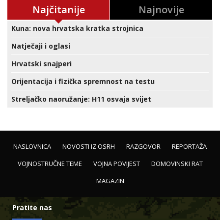
Najčitanije
Najnovije
Kuna: nova hrvatska kratka strojnica
Natječaji i oglasi
Hrvatski snajperi
Orijentacija i fizička spremnost na testu
Streljačko naoružanje: H11 osvaja svijet
NASLOVNICA
NOVOSTI IZ OSRH
RAZGOVOR
REPORTAŽA
VOJNOSTRUČNE TEME
VOJNA POVIJEST
DOMOVINSKI RAT
MAGAZIN
Pratite nas