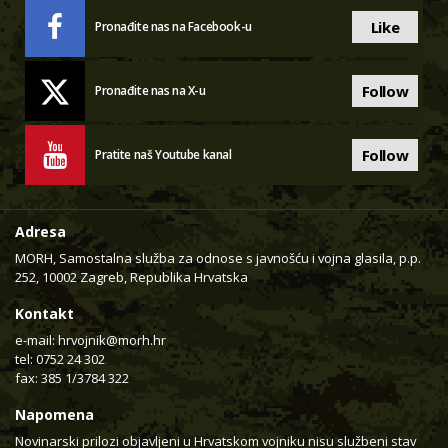
Like
Pronađite nas na Facebook-u
Follow
Pronađite nas na X-u
Follow
Pratite naš Youtube kanal
Adresa
MORH, Samostalna služba za odnose s javnošću i vojna glasila, p.p.
252, 10002 Zagreb, Republika Hrvatska
Kontakt
e-mail:
hrvojnik@morh.hr
tel: 0752 24 302
fax: 385 1/3784 322
Napomena
Novinarski prilozi objavljeni u Hrvatskom vojniku nisu službeni stav