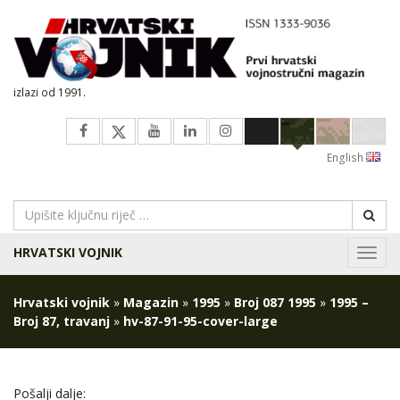
izlazi od 1991.
English
HRVATSKI VOJNIK
Navig
Hrvatski vojnik
»
Magazin
»
1995
»
Broj 087 1995
»
1995 –
Broj 87, travanj
»
hv-87-91-95-cover-large
Pošalji dalje: