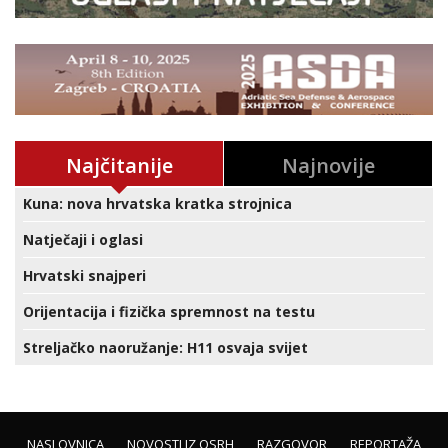
Najčitanije
Najnovije
Kuna: nova hrvatska kratka strojnica
Natječaji i oglasi
Hrvatski snajperi
Orijentacija i fizička spremnost na testu
Streljačko naoružanje: H11 osvaja svijet
NASLOVNICA
NOVOSTI IZ OSRH
RAZGOVOR
REPORTAŽA