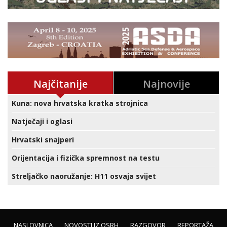
Najčitanije
Najnovije
Kuna: nova hrvatska kratka strojnica
Natječaji i oglasi
Hrvatski snajperi
Orijentacija i fizička spremnost na testu
Streljačko naoružanje: H11 osvaja svijet
NASLOVNICA
NOVOSTI IZ OSRH
RAZGOVOR
REPORTAŽA