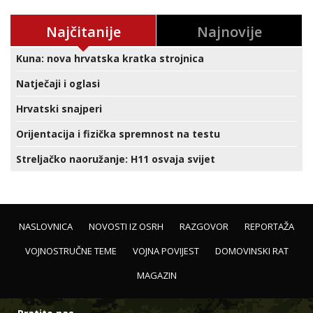
Najčitanije
Najnovije
Kuna: nova hrvatska kratka strojnica
Natječaji i oglasi
Hrvatski snajperi
Orijentacija i fizička spremnost na testu
Streljačko naoružanje: H11 osvaja svijet
NASLOVNICA
NOVOSTI IZ OSRH
RAZGOVOR
REPORTAŽA
VOJNOSTRUČNE TEME
VOJNA POVIJEST
DOMOVINSKI RAT
MAGAZIN