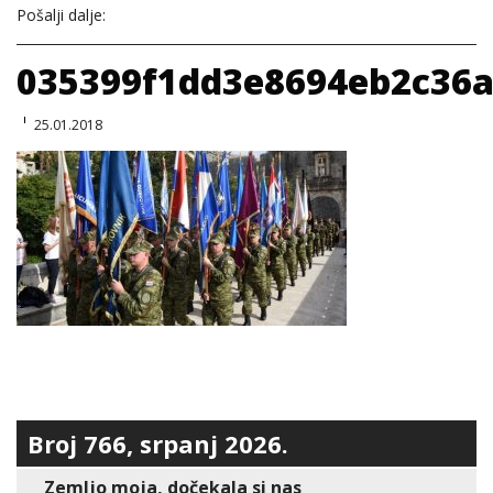
Pošalji dalje:
035399f1dd3e8694eb2c36a
25.01.2018
Broj 766, srpanj 2026.
Zemljo moja, dočekala si nas