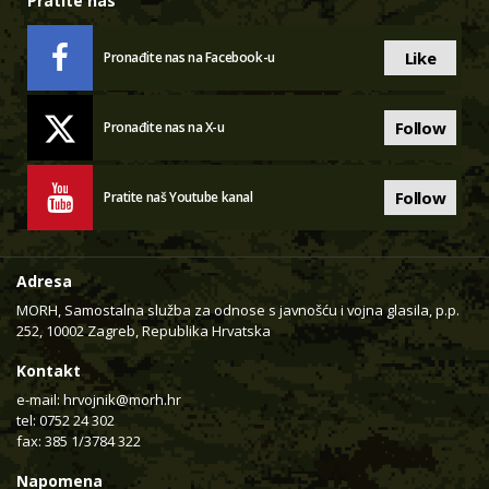
Pratite nas
Like
Pronađite nas na Facebook-u
Follow
Pronađite nas na X-u
Follow
Pratite naš Youtube kanal
Adresa
MORH, Samostalna služba za odnose s javnošću i vojna glasila, p.p.
252, 10002 Zagreb, Republika Hrvatska
Kontakt
e-mail:
hrvojnik@morh.hr
tel: 0752 24 302
fax: 385 1/3784 322
Napomena