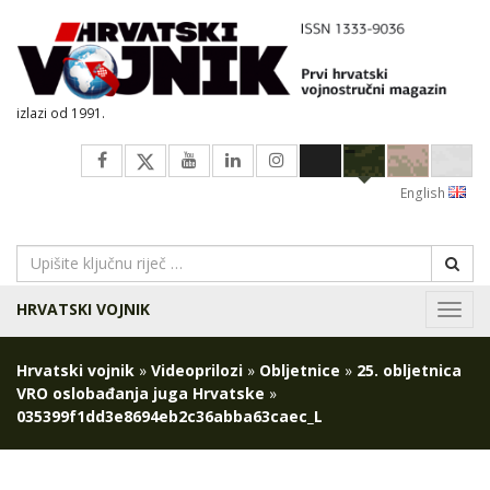
izlazi od 1991.
English
HRVATSKI VOJNIK
Navig
Hrvatski vojnik
»
Videoprilozi
»
Obljetnice
»
25. obljetnica
VRO oslobađanja juga Hrvatske
»
035399f1dd3e8694eb2c36abba63caec_L