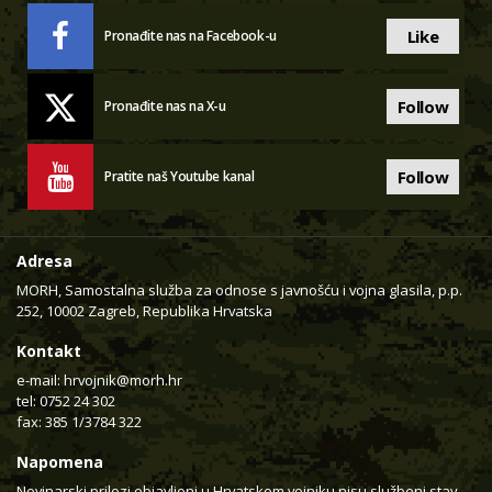
Like
Pronađite nas na Facebook-u
Follow
Pronađite nas na X-u
Follow
Pratite naš Youtube kanal
Adresa
MORH, Samostalna služba za odnose s javnošću i vojna glasila, p.p.
252, 10002 Zagreb, Republika Hrvatska
Kontakt
e-mail:
hrvojnik@morh.hr
tel: 0752 24 302
fax: 385 1/3784 322
Napomena
Novinarski prilozi objavljeni u Hrvatskom vojniku nisu službeni stav