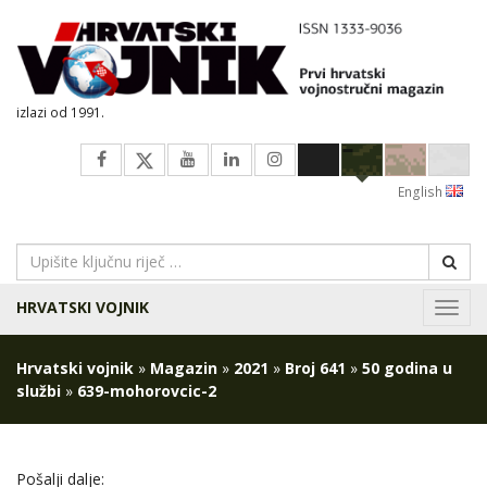
izlazi od 1991.
English
HRVATSKI VOJNIK
Navig
Hrvatski vojnik
»
Magazin
»
2021
»
Broj 641
»
50 godina u
službi
»
639-mohorovcic-2
Pošalji dalje: