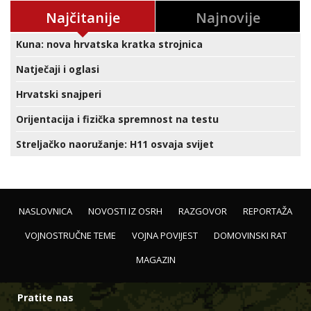
Najčitanije
Najnovije
Kuna: nova hrvatska kratka strojnica
Natječaji i oglasi
Hrvatski snajperi
Orijentacija i fizička spremnost na testu
Streljačko naoružanje: H11 osvaja svijet
NASLOVNICA
NOVOSTI IZ OSRH
RAZGOVOR
REPORTAŽA
VOJNOSTRUČNE TEME
VOJNA POVIJEST
DOMOVINSKI RAT
MAGAZIN
Pratite nas