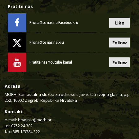
Pratite nas
Like
Pronađite nas na Facebook-u
Follow
Pronađite nas na X-u
Follow
Pratite naš Youtube kanal
Adresa
MORH, Samostalna služba za odnose s javnošću i vojna glasila, p.p.
252, 10002 Zagreb, Republika Hrvatska
Kontakt
e-mail:
hrvojnik@morh.hr
tel: 0752 24 302
fax: 385 1/3784 322