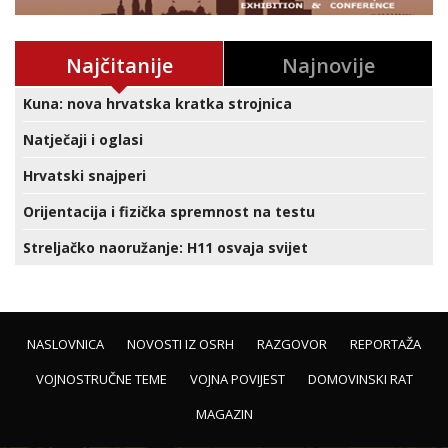
Najčitanije
Najnovije
Kuna: nova hrvatska kratka strojnica
Natječaji i oglasi
Hrvatski snajperi
Orijentacija i fizička spremnost na testu
Streljačko naoružanje: H11 osvaja svijet
NASLOVNICA
NOVOSTI IZ OSRH
RAZGOVOR
REPORTAŽA
VOJNOSTRUČNE TEME
VOJNA POVIJEST
DOMOVINSKI RAT
MAGAZIN