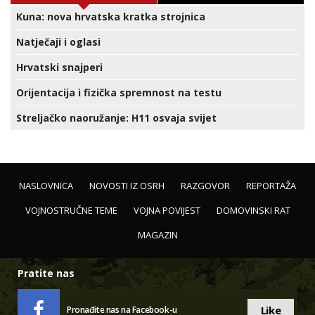
Kuna: nova hrvatska kratka strojnica
Natječaji i oglasi
Hrvatski snajperi
Orijentacija i fizička spremnost na testu
Streljačko naoružanje: H11 osvaja svijet
NASLOVNICA
NOVOSTI IZ OSRH
RAZGOVOR
REPORTAŽA
VOJNOSTRUČNE TEME
VOJNA POVIJEST
DOMOVINSKI RAT
MAGAZIN
Pratite nas
Like
Pronađite nas na Facebook-u