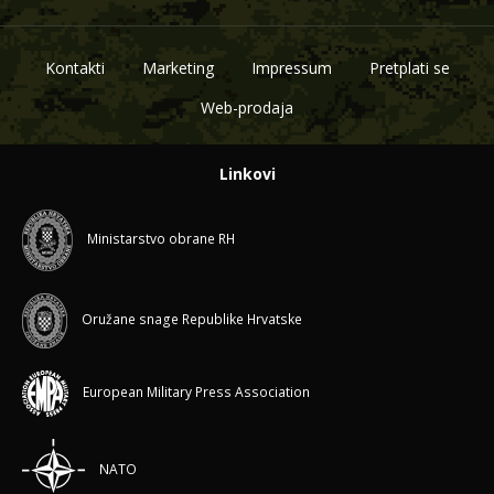
Kontakti
Marketing
Impressum
Pretplati se
Web-prodaja
Linkovi
Ministarstvo obrane RH
Oružane snage Republike Hrvatske
European Military Press Association
NATO