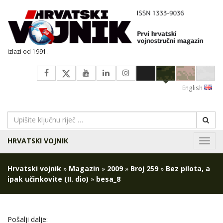
izlazi od 1991.
English
HRVATSKI VOJNIK
Navig
Hrvatski vojnik
»
Magazin
»
2009
»
Broj 259
»
Bez pilota, a
ipak učinkovite (II. dio)
»
besa_8
Pošalji dalje: