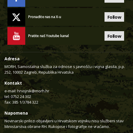
Follow
Pronađite nas na X-u
Follow
Pratite naš Youtube kanal
Adresa
MORH, Samostalna služba za odnose s javnošću i vojna glasila, p.p.
252, 10002 Zagreb, Republika Hrvatska
Kontakt
e-mail:
hrvojnik@morh.hr
tel: 0752 24 302
fax: 385 1/3784 322
Napomena
Novinarski prilozi objavljeni u Hrvatskom vojniku nisu službeni stav
Ministarstva obrane RH. Rukopise i fotografije ne vraćamo.