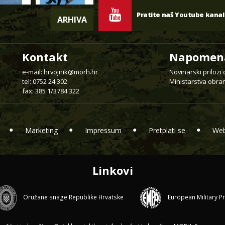
Pratite naš Youtube kanal
ARHIVA
Kontakt
Napomen
e-mail:
hrvojnik@morh.hr
Novinarski prilozi
tel: 0752 24 302
Ministarstva obran
fax: 385 1/3784 322
Marketing
Impressum
Pretplati se
Web
Linkovi
Oružane snage Republike Hrvatske
European Military P