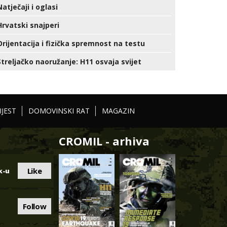
Natječaji i oglasi
Hrvatski snajperi
Orijentacija i fizička spremnost na testu
Streljačko naoružanje: H11 osvaja svijet
IJEST
DOMOVINSKI RAT
MAGAZIN
CROMIL - arhiva
Like
k-u
Follow