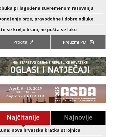
Obuka prilagođena suvremenom ratovanju
Donošenje brze, pravodobne i dobre odluke
Što se krvlju brani, ne pušta se lako
Pročitaj
Preuzmi PDF
Najčitanije
Najnovije
Kuna: nova hrvatska kratka strojnica