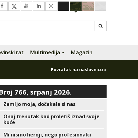
inski rat
Multimedija
Magazin
Povratak na naslovnicu
»
Broj 766, srpanj 2026.
Zemljo moja, dočekala si nas
Onaj trenutak kad proletiš iznad svoje
kuće
Mi nismo heroji, nego profesionalci