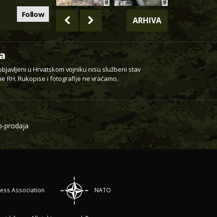
Follow
ARHIVA
a
 objavljeni u Hrvatskom vojniku nisu službeni stav
e RH. Rukopise i fotografije ne vraćamo.
-prodaja
ress Association
NATO