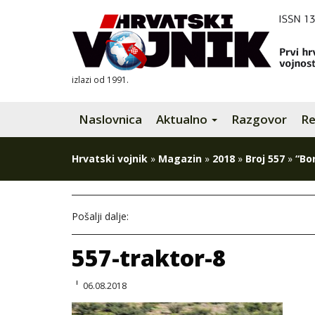
izlazi od 1991.
Naslovnica
Aktualno
Razgovor
Re
Hrvatski vojnik
»
Magazin
»
2018
»
Broj 557
»
“Bo
Pošalji dalje:
557-traktor-8
06.08.2018