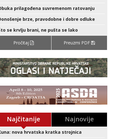
Obuka prilagođena suvremenom ratovanju
Donošenje brze, pravodobne i dobre odluke
Što se krvlju brani, ne pušta se lako
Pročitaj
Preuzmi PDF
Najčitanije
Najnovije
Kuna: nova hrvatska kratka strojnica