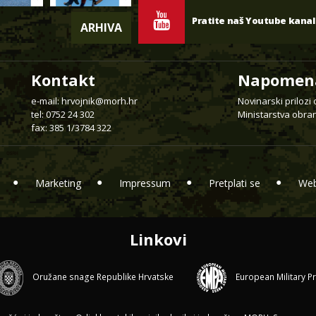
Pratite naš Youtube kanal
ARHIVA
Kontakt
Napomen
e-mail:
hrvojnik@morh.hr
Novinarski prilozi
tel: 0752 24 302
Ministarstva obran
fax: 385 1/3784 322
Marketing
Impressum
Pretplati se
Web
Linkovi
Oružane snage Republike Hrvatske
European Military P