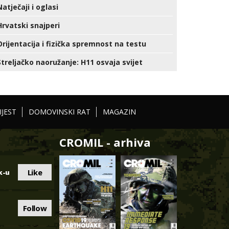
Natječaji i oglasi
Hrvatski snajperi
Orijentacija i fizička spremnost na testu
Streljačko naoružanje: H11 osvaja svijet
IJEST
DOMOVINSKI RAT
MAGAZIN
CROMIL - arhiva
Like
k-u
Follow