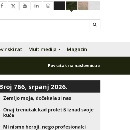
inski rat
Multimedija
Magazin
Povratak na naslovnicu
»
Broj 766, srpanj 2026.
Zemljo moja, dočekala si nas
Onaj trenutak kad proletiš iznad svoje
kuće
Mi nismo heroji, nego profesionalci