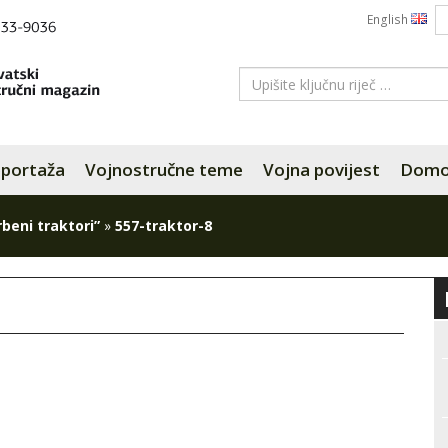
English
portaža
Vojnostručne teme
Vojna povijest
Domov
rbeni traktori”
»
557-traktor-8