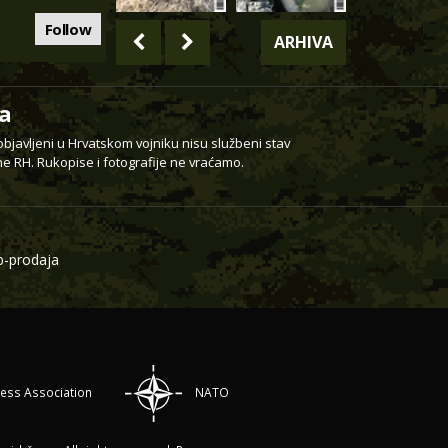
Follow
ARHIVA
a
 objavljeni u Hrvatskom vojniku nisu službeni stav
e RH. Rukopise i fotografije ne vraćamo.
-prodaja
ress Association
NATO