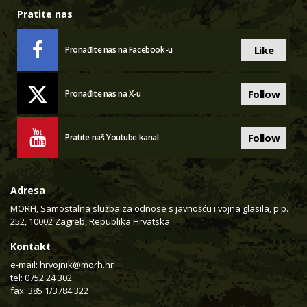
Pratite nas
Like
Pronađite nas na Facebook-u
Follow
Pronađite nas na X-u
Follow
Pratite naš Youtube kanal
Adresa
MORH, Samostalna služba za odnose s javnošću i vojna glasila, p.p.
252, 10002 Zagreb, Republika Hrvatska
Kontakt
e-mail:
hrvojnik@morh.hr
tel: 0752 24 302
fax: 385 1/3784 322