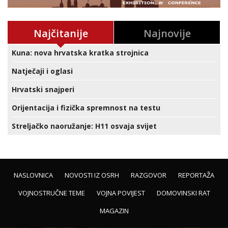
Najčitanije
Najnovije
Kuna: nova hrvatska kratka strojnica
Natječaji i oglasi
Hrvatski snajperi
Orijentacija i fizička spremnost na testu
Streljačko naoružanje: H11 osvaja svijet
NASLOVNICA
NOVOSTI IZ OSRH
RAZGOVOR
REPORTAŽA
VOJNOSTRUČNE TEME
VOJNA POVIJEST
DOMOVINSKI RAT
MAGAZIN