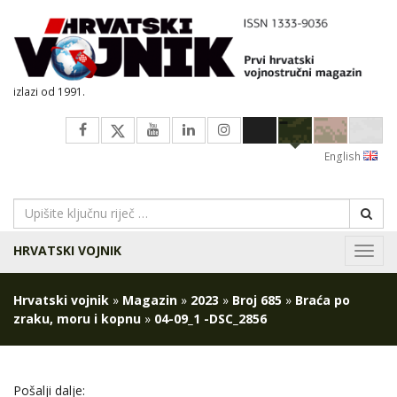
izlazi od 1991.
English
HRVATSKI VOJNIK
Navig
Hrvatski vojnik
»
Magazin
»
2023
»
Broj 685
»
Braća po
zraku, moru i kopnu
»
04-09_1 -DSC_2856
Pošalji dalje: