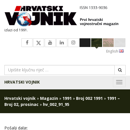
izlazi od 1991.
English
HRVATSKI VOJNIK
Navig
Hrvatski vojnik
»
Magazin
»
1991
»
Broj 002 1991
»
1991 –
Broj 02, prosinac
»
hv_002_91_95
Pošalji dalje: