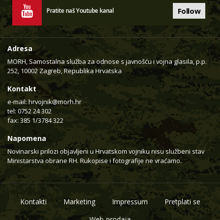
Follow
Pratite naš Youtube kanal
Adresa
MORH, Samostalna služba za odnose s javnošću i vojna glasila, p.p.
252, 10002 Zagreb, Republika Hrvatska
Kontakt
e-mail:
hrvojnik@morh.hr
tel: 0752 24 302
fax: 385 1/3784 322
Napomena
Novinarski prilozi objavljeni u Hrvatskom vojniku nisu službeni stav
Ministarstva obrane RH. Rukopise i fotografije ne vraćamo.
Kontakti
Marketing
Impressum
Pretplati se
Web-prodaja