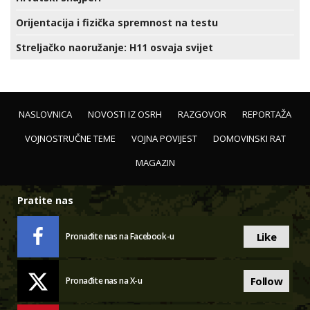
Orijentacija i fizička spremnost na testu
Streljačko naoružanje: H11 osvaja svijet
NASLOVNICA
NOVOSTI IZ OSRH
RAZGOVOR
REPORTAŽA
VOJNOSTRUČNE TEME
VOJNA POVIJEST
DOMOVINSKI RAT
MAGAZIN
Pratite nas
Like
Pronađite nas na Facebook-u
Follow
Pronađite nas na X-u