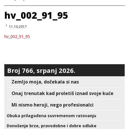
hv_002_91_95
11.10.2017
hv_002_91_95
Broj 766, srpanj 2026.
Zemljo moja, dočekala si nas
Onaj trenutak kad proletiš iznad svoje kuće
Mi nismo heroji, nego profesionalci
Obuka prilagođena suvremenom ratovanju
Donošenje brze, pravodobne i dobre odluke