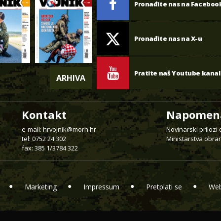
Pronađite nas na Faceboo
Pronađite nas na X-u
Pratite naš Youtube kanal
ARHIVA
Kontakt
Napomen
e-mail:
hrvojnik@morh.hr
Novinarski prilozi
tel: 0752 24 302
Ministarstva obran
fax: 385 1/3784 322
Marketing
Impressum
Pretplati se
Web