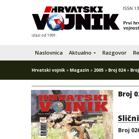
izlazi od 1991.
Naslovnica
Aktualno
Razgovor
Re
Hrvatski vojnik
»
Magazin
»
2005
»
Broj 024
»
Broj
Broj 0
Sličn
Broj 02