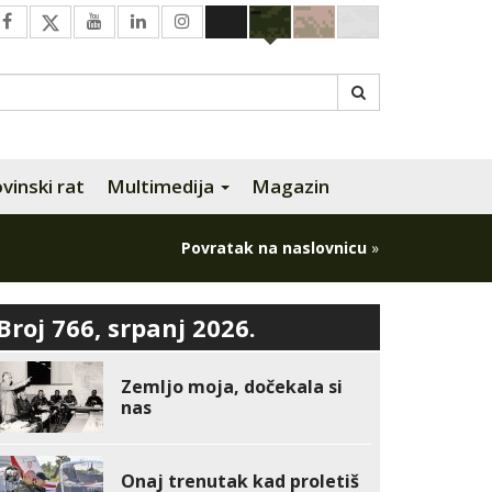
inski rat
Multimedija
Magazin
Povratak na naslovnicu
»
Broj 766, srpanj 2026.
Zemljo moja, dočekala si
nas
Onaj trenutak kad proletiš