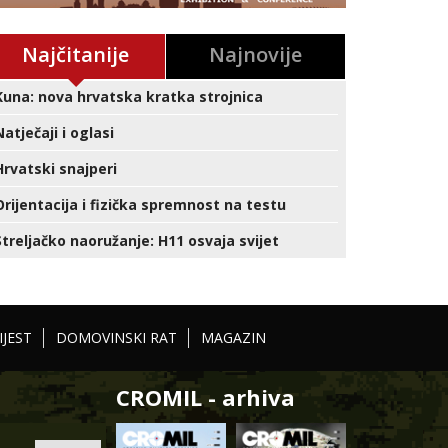
Najčitanije
Najnovije
Kuna: nova hrvatska kratka strojnica
Natječaji i oglasi
Hrvatski snajperi
Orijentacija i fizička spremnost na testu
Streljačko naoružanje: H11 osvaja svijet
IJEST
DOMOVINSKI RAT
MAGAZIN
CROMIL - arhiva