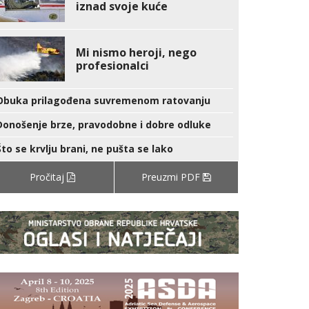
iznad svoje kuće
Mi nismo heroji, nego
profesionalci
Obuka prilagođena suvremenom ratovanju
Donošenje brze, pravodobne i dobre odluke
Što se krvlju brani, ne pušta se lako
Pročitaj
Preuzmi PDF