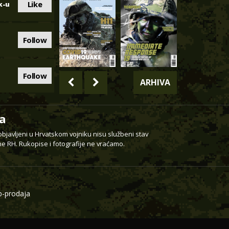
Like
k-u
Follow
Follow
ARHIVA
a
 objavljeni u Hrvatskom vojniku nisu službeni stav
e RH. Rukopise i fotografije ne vraćamo.
-prodaja