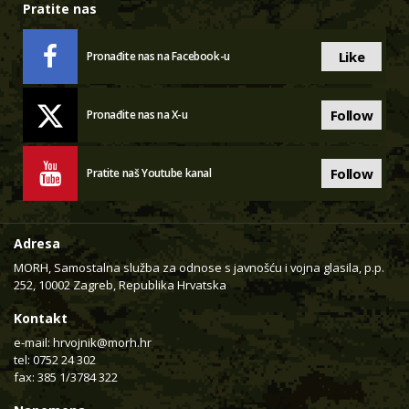
Pratite nas
Like
Pronađite nas na Facebook-u
Follow
Pronađite nas na X-u
Follow
Pratite naš Youtube kanal
Adresa
MORH, Samostalna služba za odnose s javnošću i vojna glasila, p.p.
252, 10002 Zagreb, Republika Hrvatska
Kontakt
e-mail:
hrvojnik@morh.hr
tel: 0752 24 302
fax: 385 1/3784 322