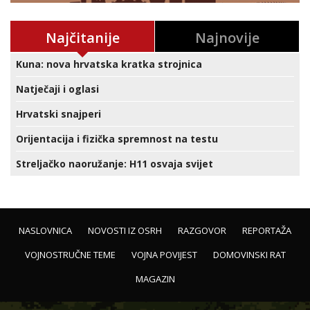
Najčitanije
Najnovije
Kuna: nova hrvatska kratka strojnica
Natječaji i oglasi
Hrvatski snajperi
Orijentacija i fizička spremnost na testu
Streljačko naoružanje: H11 osvaja svijet
NASLOVNICA
NOVOSTI IZ OSRH
RAZGOVOR
REPORTAŽA
VOJNOSTRUČNE TEME
VOJNA POVIJEST
DOMOVINSKI RAT
MAGAZIN