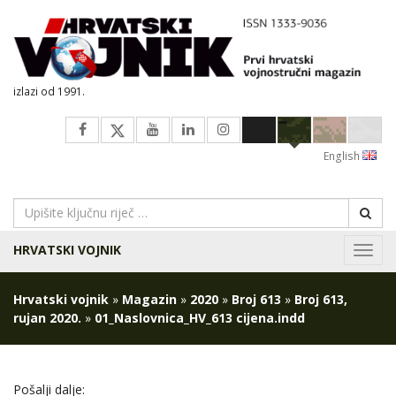
izlazi od 1991.
English
HRVATSKI VOJNIK
Navig
Hrvatski vojnik
»
Magazin
»
2020
»
Broj 613
»
Broj 613,
rujan 2020.
»
01_Naslovnica_HV_613 cijena.indd
Pošalji dalje: