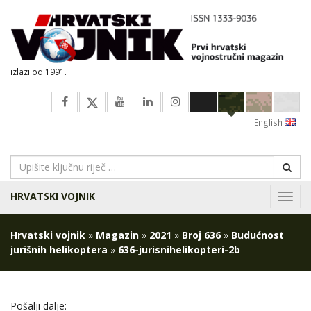
izlazi od 1991.
English
HRVATSKI VOJNIK
Navig
Hrvatski vojnik
»
Magazin
»
2021
»
Broj 636
»
Budućnost
jurišnih helikoptera
»
636-jurisnihelikopteri-2b
Pošalji dalje: