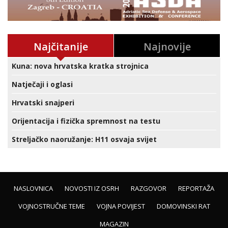
Najčitanije
Najnovije
Kuna: nova hrvatska kratka strojnica
Natječaji i oglasi
Hrvatski snajperi
Orijentacija i fizička spremnost na testu
Streljačko naoružanje: H11 osvaja svijet
NASLOVNICA
NOVOSTI IZ OSRH
RAZGOVOR
REPORTAŽA
VOJNOSTRUČNE TEME
VOJNA POVIJEST
DOMOVINSKI RAT
MAGAZIN