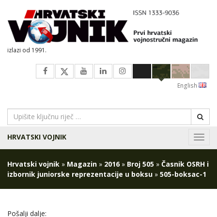
izlazi od 1991.
English
HRVATSKI VOJNIK
Navig
Hrvatski vojnik
»
Magazin
»
2016
»
Broj 505
»
Časnik OSRH i
izbornik juniorske reprezentacije u boksu
»
505-boksac-1
Pošalji dalje: