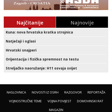
Najčitanije
Najnovije
Kuna: nova hrvatska kratka strojnica
Natječaji i oglasi
Hrvatski snajperi
Orijentacija i fizička spremnost na testu
Streljačko naoružanje: H11 osvaja svijet
NASLOVNICA
NOVOSTI IZ OSRH
RAZGOVOR
REPORTAŽA
VOJNOSTRUČNE TEME
VOJNA POVIJEST
DOMOVINSKI RAT
MAGAZIN