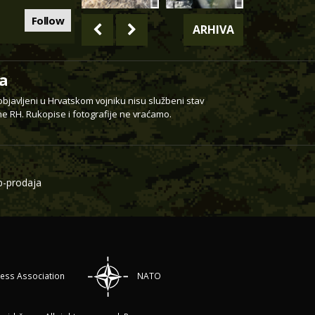
Follow
ARHIVA
a
 objavljeni u Hrvatskom vojniku nisu službeni stav
e RH. Rukopise i fotografije ne vraćamo.
-prodaja
ress Association
NATO