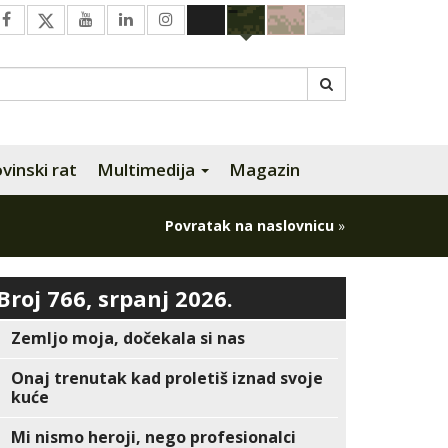
inski rat
Multimedija
Magazin
Povratak na naslovnicu
»
Broj 766, srpanj 2026.
Zemljo moja, dočekala si nas
Onaj trenutak kad proletiš iznad svoje
kuće
Mi nismo heroji, nego profesionalci