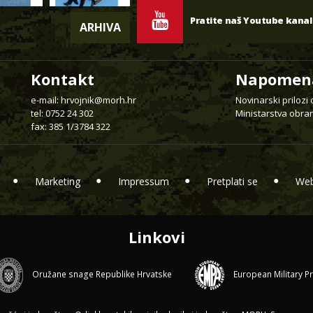
Pratite naš Youtube kanal
ARHIVA
Kontakt
Napomen
e-mail:
hrvojnik@morh.hr
Novinarski prilozi
tel: 0752 24 302
Ministarstva obran
fax: 385 1/3784 322
Marketing
Impressum
Pretplati se
Web
Linkovi
Oružane snage Republike Hrvatske
European Military P