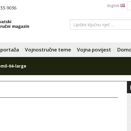
English
portaža
Vojnostručne teme
Vojna povijest
Domov
omil-04-large