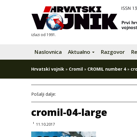
izlazi od 1991.
Naslovnica
Aktualno
Razgovor
Re
Hrvatski vojnik
»
Cromil
»
CROMIL number 4
»
cr
Pošalji dalje:
cromil-04-large
11.10.2017