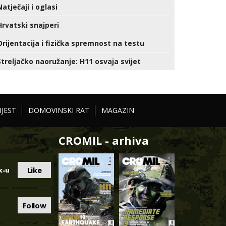
Natječaji i oglasi
Hrvatski snajperi
Orijentacija i fizička spremnost na testu
Streljačko naoružanje: H11 osvaja svijet
IJEST
DOMOVINSKI RAT
MAGAZIN
CROMIL - arhiva
Like
k-u
Follow