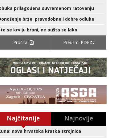
Obuka prilagođena suvremenom ratovanju
Donošenje brze, pravodobne i dobre odluke
Što se krvlju brani, ne pušta se lako
Pročitaj
Preuzmi PDF
Najčitanije
Najnovije
Kuna: nova hrvatska kratka strojnica