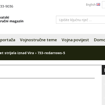
English
portaža
Vojnostručne teme
Vojna povijest
Domov
t strijela iznad Vira
»
733-redarrows-5