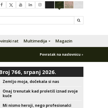
inski rat
Multimedija
Magazin
Povratak na naslovnicu
»
Broj 766, srpanj 2026.
Zemljo moja, dočekala si nas
Onaj trenutak kad proletiš iznad svoje
kuće
Mi nismo heroji, nego profesionalci