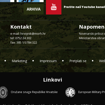
Pratite naš Youtube kanal
ARHIVA
Kontakt
Napomen
e-mail:
hrvojnik@morh.hr
Novinarski prilozi
tel: 0752 24 302
Ministarstva obran
fax: 385 1/3784 322
Marketing
Impressum
Pretplati se
Web
Linkovi
Oružane snage Republike Hrvatske
European Military P