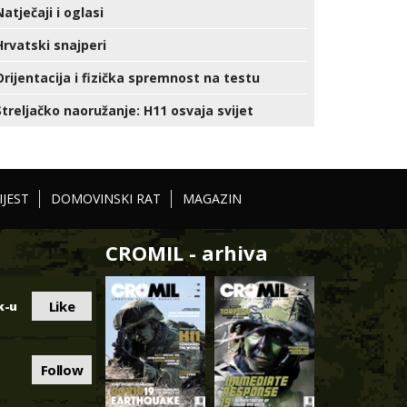
Natječaji i oglasi
Hrvatski snajperi
Orijentacija i fizička spremnost na testu
Streljačko naoružanje: H11 osvaja svijet
IJEST
DOMOVINSKI RAT
MAGAZIN
CROMIL - arhiva
Like
k-u
Follow