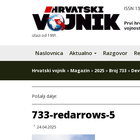
izlazi od 1991.
Naslovnica
Aktualno
Razgovor
Re
Hrvatski vojnik
»
Magazin
»
2025
»
Broj 733
»
Deve
Pošalji dalje:
733-redarrows-5
24.04.2025