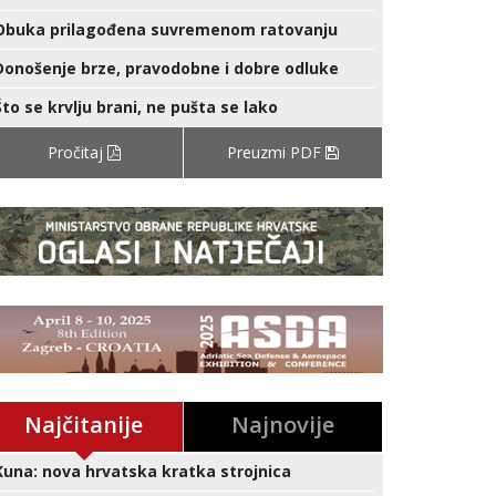
Obuka prilagođena suvremenom ratovanju
Donošenje brze, pravodobne i dobre odluke
Što se krvlju brani, ne pušta se lako
Pročitaj
Preuzmi PDF
Najčitanije
Najnovije
Kuna: nova hrvatska kratka strojnica