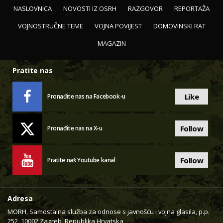
NASLOVNICA
NOVOSTI IZ OSRH
RAZGOVOR
REPORTAŽA
VOJNOSTRUČNE TEME
VOJNA POVIJEST
DOMOVINSKI RAT
MAGAZIN
Pratite nas
Like
Pronađite nas na Facebook-u
Follow
Pronađite nas na X-u
Follow
Pratite naš Youtube kanal
Adresa
MORH, Samostalna služba za odnose s javnošću i vojna glasila, p.p.
252, 10002 Zagreb, Republika Hrvatska