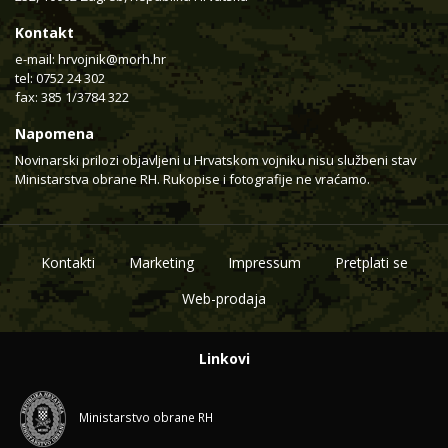
Kontakt
e-mail:
hrvojnik@morh.hr
tel: 0752 24 302
fax: 385 1/3784 322
Napomena
Novinarski prilozi objavljeni u Hrvatskom vojniku nisu službeni stav
Ministarstva obrane RH. Rukopise i fotografije ne vraćamo.
Kontakti
Marketing
Impressum
Pretplati se
Web-prodaja
Linkovi
Ministarstvo obrane RH