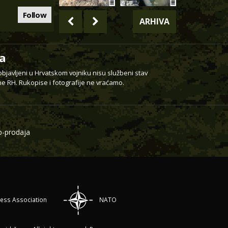
Follow
ARHIVA
a
 objavljeni u Hrvatskom vojniku nisu službeni stav
e RH. Rukopise i fotografije ne vraćamo.
-prodaja
ress Association
NATO