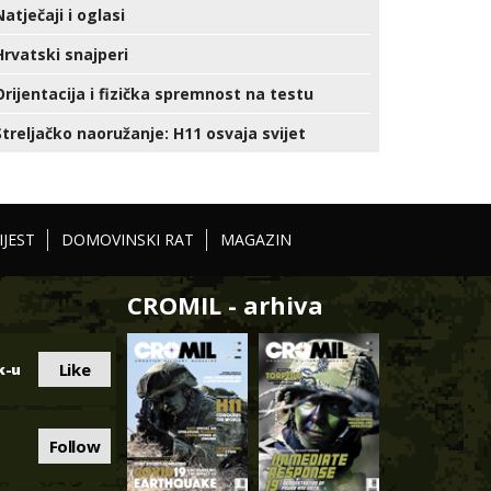
Natječaji i oglasi
Hrvatski snajperi
Orijentacija i fizička spremnost na testu
Streljačko naoružanje: H11 osvaja svijet
IJEST
DOMOVINSKI RAT
MAGAZIN
CROMIL - arhiva
Like
k-u
Follow