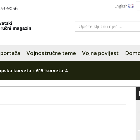
English
portaža
Vojnostručne teme
Vojna povijest
Domov
opska korveta
»
615-korveta-4