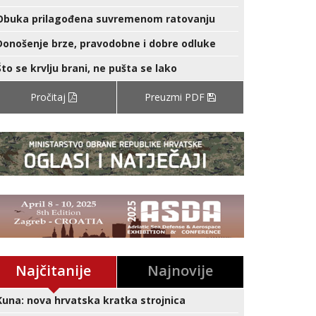
Obuka prilagođena suvremenom ratovanju
Donošenje brze, pravodobne i dobre odluke
Što se krvlju brani, ne pušta se lako
Pročitaj
Preuzmi PDF
Najčitanije
Najnovije
Kuna: nova hrvatska kratka strojnica