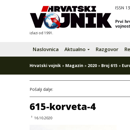
izlazi od 1991.
Naslovnica
Aktualno
Razgovor
Re
Hrvatski vojnik
»
Magazin
»
2020
»
Broj 615
»
Eur
Pošalji dalje:
615-korveta-4
16.10.2020