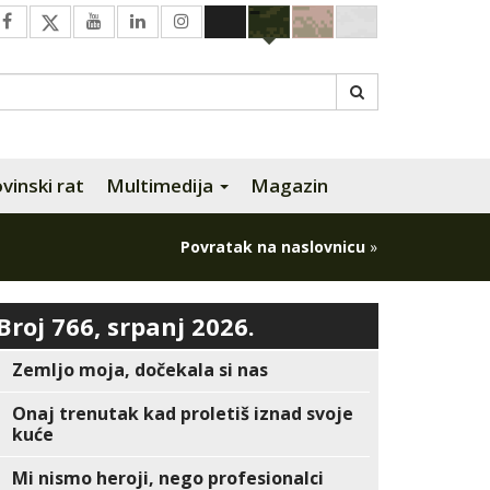
inski rat
Multimedija
Magazin
Povratak na naslovnicu
»
Broj 766, srpanj 2026.
Zemljo moja, dočekala si nas
Onaj trenutak kad proletiš iznad svoje
kuće
Mi nismo heroji, nego profesionalci