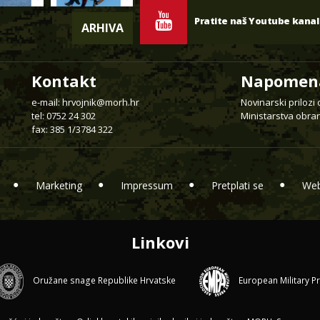
Pratite naš Youtube kanal
ARHIVA
Kontakt
Napomen
e-mail:
hrvojnik@morh.hr
Novinarski prilozi
tel: 0752 24 302
Ministarstva obran
fax: 385 1/3784 322
Marketing
Impressum
Pretplati se
Web
Linkovi
Oružane snage Republike Hrvatske
European Military P