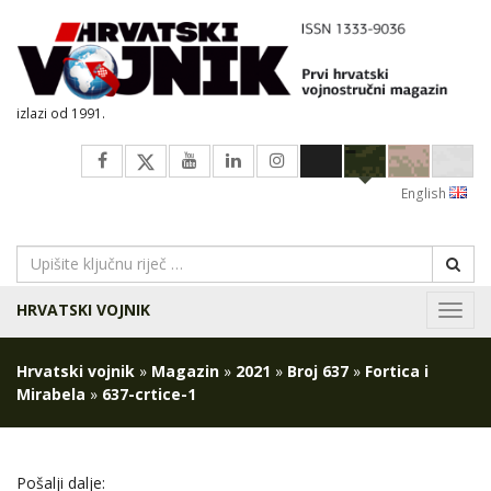
izlazi od 1991.
English
HRVATSKI VOJNIK
Navig
Hrvatski vojnik
»
Magazin
»
2021
»
Broj 637
»
Fortica i
Mirabela
»
637-crtice-1
Pošalji dalje: