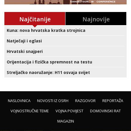
Najčitanije
Najnovije
Kuna: nova hrvatska kratka strojnica
Natječaji i oglasi
Hrvatski snajperi
Orijentacija i fizička spremnost na testu
Streljačko naoružanje: H11 osvaja svijet
NASLOVNICA
NOVOSTI IZ OSRH
RAZGOVOR
REPORTAŽA
VOJNOSTRUČNE TEME
VOJNA POVIJEST
DOMOVINSKI RAT
MAGAZIN