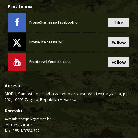
Pratite nas
Like
Pronađite nas na Facebook-u
Follow
Pronađite nas na X-u
Follow
Pratite naš Youtube kanal
Adresa
MORH, Samostalna služba za odnose s javnošću i vojna glasila, p.p.
252, 10002 Zagreb, Republika Hrvatska
Kontakt
e-mail:
hrvojnik@morh.hr
tel: 0752 24 302
fax: 385 1/3784 322