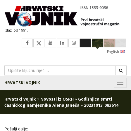
izlazi od 1991.
English
HRVATSKI VOJNIK
Navig
Hrvatski vojnik
»
Novosti iz OSRH
»
Godišnjica smrti
časničkog namjesnika Alena Janeša
»
20231013_083614
Pošalji dalje: