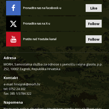
Like
Pronađite nas na Facebook-u
Follow
Pronađite nas na X-u
Follow
Pratite naš Youtube kanal
Adresa
MORH, Samostalna služba za odnose s javnošću i vojna glasila, p.p.
252, 10002 Zagreb, Republika Hrvatska
Kontakt
e-mail:
hrvojnik@morh.hr
tel: 0752 24 302
fax: 385 1/3784 322
Napomena
Novinarski prilozi objavljeni u Hrvatskom vojniku nisu službeni stav