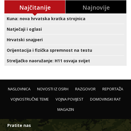
Najčitanije
Najnovije
Kuna: nova hrvatska kratka strojnica
Natječaji i oglasi
Hrvatski snajperi
Orijentacija i fizička spremnost na testu
Streljačko naoružanje: H11 osvaja svijet
NASLOVNICA
NOVOSTI IZ OSRH
RAZGOVOR
REPORTAŽA
VOJNOSTRUČNE TEME
VOJNA POVIJEST
DOMOVINSKI RAT
MAGAZIN
Pratite nas