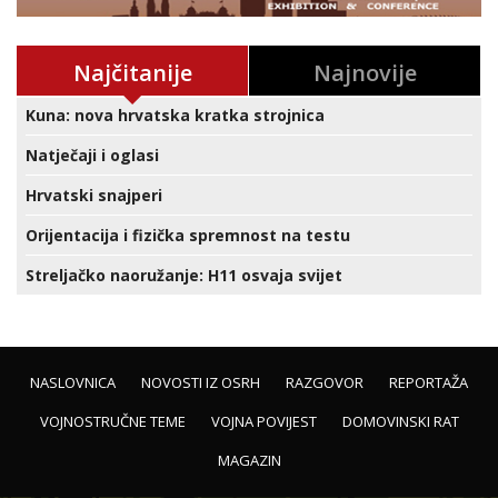
Najčitanije
Najnovije
Kuna: nova hrvatska kratka strojnica
Natječaji i oglasi
Hrvatski snajperi
Orijentacija i fizička spremnost na testu
Streljačko naoružanje: H11 osvaja svijet
NASLOVNICA
NOVOSTI IZ OSRH
RAZGOVOR
REPORTAŽA
VOJNOSTRUČNE TEME
VOJNA POVIJEST
DOMOVINSKI RAT
MAGAZIN