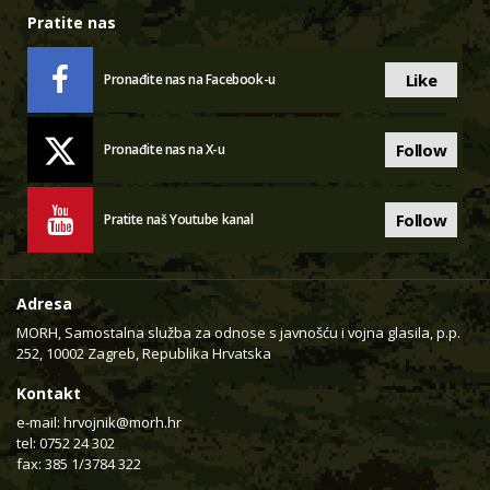
Pratite nas
Like
Pronađite nas na Facebook-u
Follow
Pronađite nas na X-u
Follow
Pratite naš Youtube kanal
Adresa
MORH, Samostalna služba za odnose s javnošću i vojna glasila, p.p.
252, 10002 Zagreb, Republika Hrvatska
Kontakt
e-mail:
hrvojnik@morh.hr
tel: 0752 24 302
fax: 385 1/3784 322