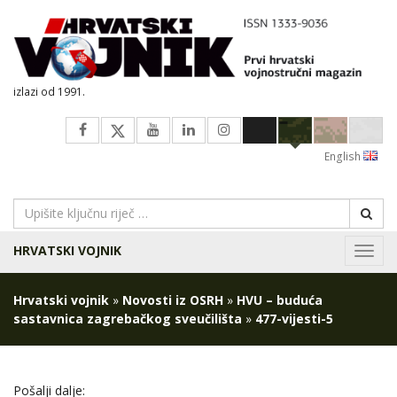
izlazi od 1991.
English
HRVATSKI VOJNIK
Navig
Hrvatski vojnik
»
Novosti iz OSRH
»
HVU – buduća
sastavnica zagrebačkog sveučilišta
»
477-vijesti-5
Pošalji dalje: