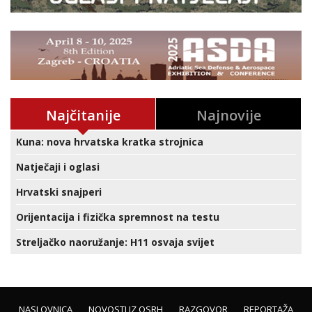
Najčitanije
Najnovije
Kuna: nova hrvatska kratka strojnica
Natječaji i oglasi
Hrvatski snajperi
Orijentacija i fizička spremnost na testu
Streljačko naoružanje: H11 osvaja svijet
NASLOVNICA
NOVOSTI IZ OSRH
RAZGOVOR
REPORTAŽA