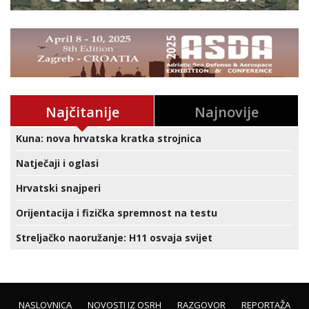
Najčitanije
Najnovije
Kuna: nova hrvatska kratka strojnica
Natječaji i oglasi
Hrvatski snajperi
Orijentacija i fizička spremnost na testu
Streljačko naoružanje: H11 osvaja svijet
NASLOVNICA
NOVOSTI IZ OSRH
RAZGOVOR
REPORTAŽA