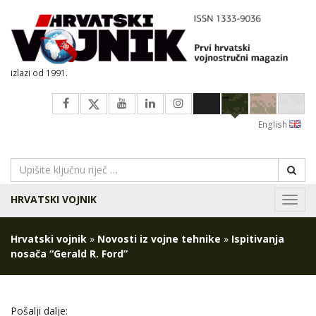
izlazi od 1991.
English
HRVATSKI VOJNIK
Navig
Hrvatski vojnik
»
Novosti iz vojne tehnike
»
Ispitivanja
nosača “Gerald R. Ford”
Pošalji dalje: