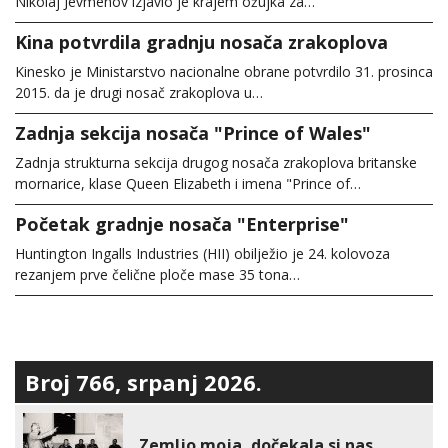
Nikolaj Jevmenov izjavio je krajem ožujka za…
Kina potvrdila gradnju nosača zrakoplova
Kinesko je Ministarstvo nacionalne obrane potvrdilo 31. prosinca
2015. da je drugi nosač zrakoplova u…
Zadnja sekcija nosača "Prince of Wales"
Zadnja strukturna sekcija drugog nosača zrakoplova britanske
mornarice, klase Queen Elizabeth i imena "Prince of…
Početak gradnje nosača "Enterprise"
Huntington Ingalls Industries (HII) obilježio je 24. kolovoza
rezanjem prve čelične ploče mase 35 tona…
Broj 766, srpanj 2026.
Zemljo moja, dočekala si nas