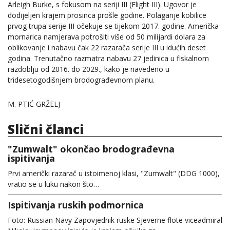
Arleigh Burke, s fokusom na seriji III (Flight III). Ugovor je
dodijeljen krajem prosinca prošle godine. Polaganje kobilice
prvog trupa serije III očekuje se tijekom 2017. godine. Američka
mornarica namjerava potrošiti više od 50 milijardi dolara za
oblikovanje i nabavu čak 22 razarača serije III u idućih deset
godina. Trenutačno razmatra nabavu 27 jedinica u fiskalnom
razdoblju od 2016. do 2029., kako je navedeno u
tridesetogodišnjem brodograđevnom planu.
M. PTIĆ GRŽELJ
Slični članci
"Zumwalt" okončao brodograđevna
ispitivanja
Prvi američki razarač u istoimenoj klasi, "Zumwalt" (DDG 1000),
vratio se u luku nakon što…
Ispitivanja ruskih podmornica
Foto: Russian Navy Zapovjednik ruske Sjeverne flote viceadmiral