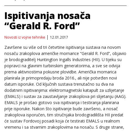
Ispitivanja nosača
“Gerald R. Ford”
Novosti iz vojne tehnike
12.01.2017
Završene su više od tri četvrtine ispitivanja sustava na novom
nosaču zrakoplova američke mornarice “Gerald R. Ford”, objavio
je brodograditelj Huntington Ingalls Industries (HII). U tijeku su
popravci na glavnim turbinskim generatorima, a sve se odvija
prema aktivnostima pokusne plovidbe. Američka mornarica
planirala je primopredaju broda 2016., ali nije potvrđen novi
datum isporuke. Od ključnih sustava trenutačno su dva na
dodatnim ispitivanjima: elektromagnetski katapult za uzlijetanje
(EMALS) i sustav za zaustavljanje zrakoplova pri slijetanju (AAG).
EMALS je prošao gotovo sva ispitivanja i testiranja planirana
prije isporuke. Nakon što ispitivanje bude završeno, a nosač
zrakoplova isporučen, tim stručnjaka brodogradilišta HII predat
će sustav Fordovoj posadi koja će testirati EMALS u realnom
vremenu i sa stvarnim zrakoplovima na nosaču. S druge strane,