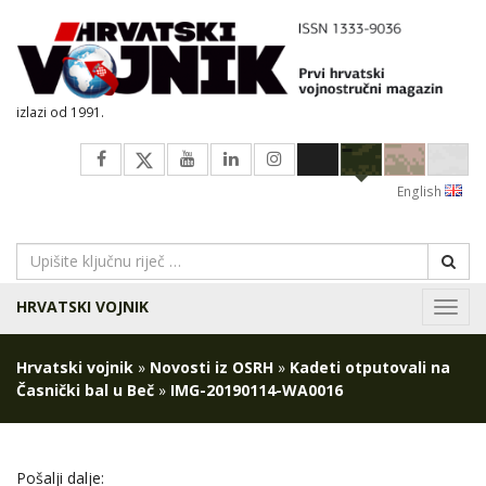
izlazi od 1991.
English
HRVATSKI VOJNIK
Navig
Hrvatski vojnik
»
Novosti iz OSRH
»
Kadeti otputovali na
Časnički bal u Beč
»
IMG-20190114-WA0016
Pošalji dalje: