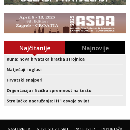
Najčitanije
Najnovije
Kuna: nova hrvatska kratka strojnica
Natječaji i oglasi
Hrvatski snajperi
Orijentacija i fizička spremnost na testu
Streljačko naoružanje: H11 osvaja svijet
NASLOVNICA
NOVOSTI IZ OSRH
RAZGOVOR
REPORTAŽA