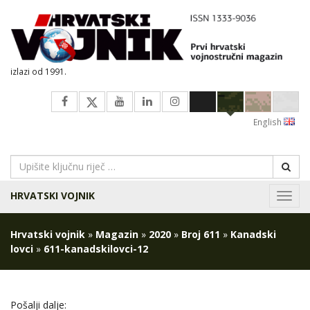
izlazi od 1991.
English
HRVATSKI VOJNIK
Navig
Hrvatski vojnik
»
Magazin
»
2020
»
Broj 611
»
Kanadski
lovci
»
611-kanadskilovci-12
Pošalji dalje: