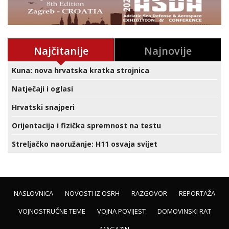
Najčitanije
Najnovije
Kuna: nova hrvatska kratka strojnica
Natječaji i oglasi
Hrvatski snajperi
Orijentacija i fizička spremnost na testu
Streljačko naoružanje: H11 osvaja svijet
NASLOVNICA
NOVOSTI IZ OSRH
RAZGOVOR
REPORTAŽA
VOJNOSTRUČNE TEME
VOJNA POVIJEST
DOMOVINSKI RAT