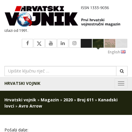
izlazi od 1991.
English
HRVATSKI VOJNIK
Navig
Hrvatski vojnik
»
Magazin
»
2020
»
Broj 611
»
Kanadski
lovci
»
Avro Arrow
Pošalji dalje: