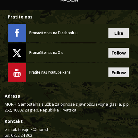
MAGAZIN
Pratite nas
Like
Pronađite nas na Facebook-u
Follow
Pronađite nas na X-u
Follow
Pratite naš Youtube kanal
Adresa
MORH, Samostalna služba za odnose s javnošću i vojna glasila, p.p.
252, 10002 Zagreb, Republika Hrvatska
Kontakt
e-mail:
hrvojnik@morh.hr
tel: 0752 24 302