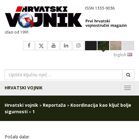
izlazi od 1991.
English
HRVATSKI VOJNIK
Navig
Hrvatski vojnik
»
Reportaža
»
Koordinacija kao ključ bolje
sigurnosti
»
1
Pošalji dalje: