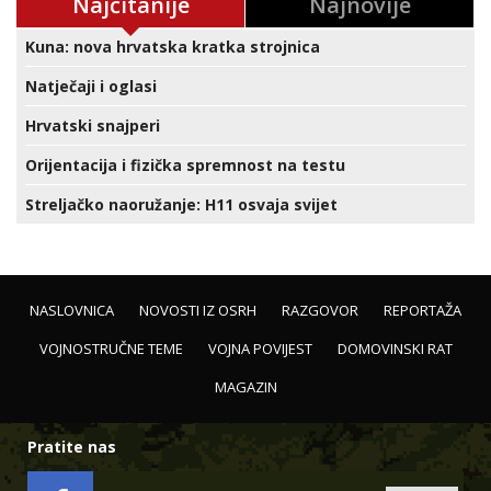
Najčitanije
Najnovije
Kuna: nova hrvatska kratka strojnica
Natječaji i oglasi
Hrvatski snajperi
Orijentacija i fizička spremnost na testu
Streljačko naoružanje: H11 osvaja svijet
NASLOVNICA
NOVOSTI IZ OSRH
RAZGOVOR
REPORTAŽA
VOJNOSTRUČNE TEME
VOJNA POVIJEST
DOMOVINSKI RAT
MAGAZIN
Pratite nas