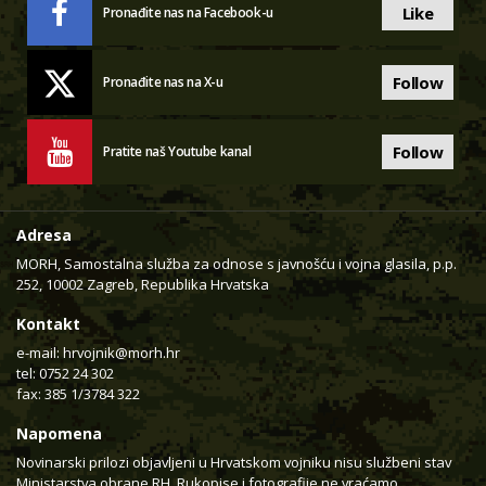
Like
Pronađite nas na Facebook-u
Follow
Pronađite nas na X-u
Follow
Pratite naš Youtube kanal
Adresa
MORH, Samostalna služba za odnose s javnošću i vojna glasila, p.p.
252, 10002 Zagreb, Republika Hrvatska
Kontakt
e-mail:
hrvojnik@morh.hr
tel: 0752 24 302
fax: 385 1/3784 322
Napomena
Novinarski prilozi objavljeni u Hrvatskom vojniku nisu službeni stav
Ministarstva obrane RH. Rukopise i fotografije ne vraćamo.