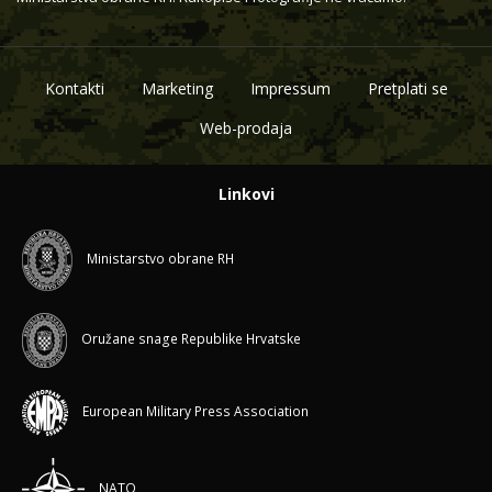
Kontakti
Marketing
Impressum
Pretplati se
Web-prodaja
Linkovi
Ministarstvo obrane RH
Oružane snage Republike Hrvatske
European Military Press Association
NATO