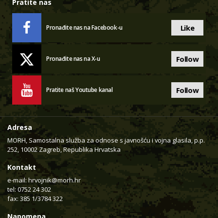
Pratite nas
Like
Pronađite nas na Facebook-u
Follow
Pronađite nas na X-u
Follow
Pratite naš Youtube kanal
Adresa
MORH, Samostalna služba za odnose s javnošću i vojna glasila, p.p.
252, 10002 Zagreb, Republika Hrvatska
Kontakt
e-mail:
hrvojnik@morh.hr
tel: 0752 24 302
fax: 385 1/3784 322
Napomena