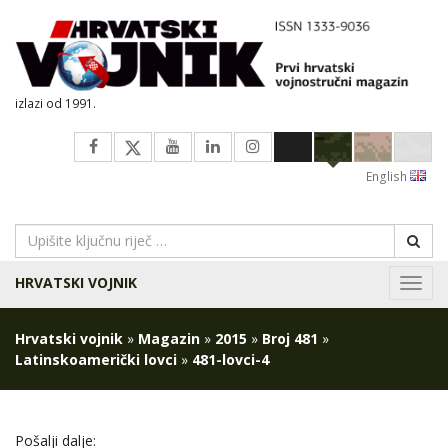
izlazi od 1991.
English
HRVATSKI VOJNIK
Navig
Hrvatski vojnik
»
Magazin
»
2015
»
Broj 481
»
Latinskoamerički lovci
»
481-lovci-4
Pošalji dalje: