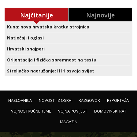
Najčitanije
Najnovije
Kuna: nova hrvatska kratka strojnica
Natječaji i oglasi
Hrvatski snajperi
Orijentacija i fizička spremnost na testu
Streljačko naoružanje: H11 osvaja svijet
NASLOVNICA
NOVOSTI IZ OSRH
RAZGOVOR
REPORTAŽA
VOJNOSTRUČNE TEME
VOJNA POVIJEST
DOMOVINSKI RAT
MAGAZIN