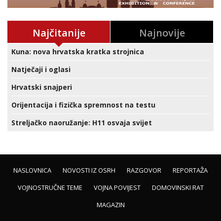
Najčitanije
Najnovije
Kuna: nova hrvatska kratka strojnica
Natječaji i oglasi
Hrvatski snajperi
Orijentacija i fizička spremnost na testu
Streljačko naoružanje: H11 osvaja svijet
NASLOVNICA
NOVOSTI IZ OSRH
RAZGOVOR
REPORTAŽA
VOJNOSTRUČNE TEME
VOJNA POVIJEST
DOMOVINSKI RAT
MAGAZIN