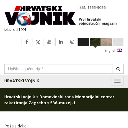
izlazi od 1991.
English
HRVATSKI VOJNIK
Navig
Hrvatski vojnik
»
Domovinski rat
»
Memorijalni centar
raketiranja Zagreba
»
536-muzej-1
Pošalji dalje: