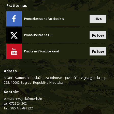
Pratite nas
Like
Pronađite nas na Facebook-u
Follow
Pronađite nas na X-u
Follow
Pratite naš Youtube kanal
Adresa
MORH, Samostalna služba za odnose s javnošću i vojna glasila, p.p.
252, 10002 Zagreb, Republika Hrvatska
Kontakt
e-mail:
hrvojnik@morh.hr
tel: 0752 24 302
fax: 385 1/3784 322