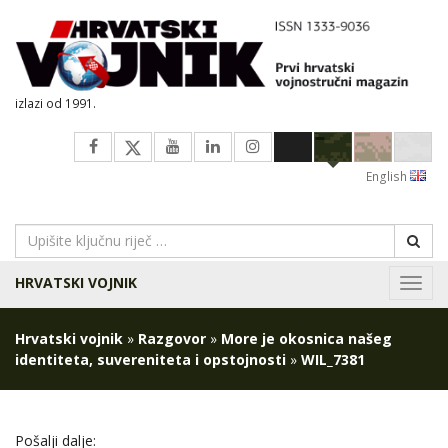
izlazi od 1991.
English
HRVATSKI VOJNIK
Navig
Hrvatski vojnik
»
Razgovor
»
More je okosnica našeg
identiteta, suvereniteta i opstojnosti
»
WIL_7381
Pošalji dalje: