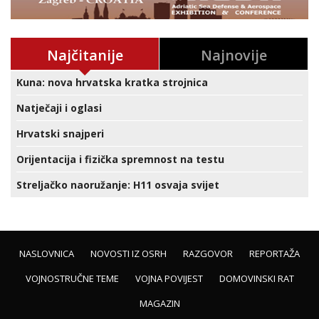
Najčitanije
Najnovije
Kuna: nova hrvatska kratka strojnica
Natječaji i oglasi
Hrvatski snajperi
Orijentacija i fizička spremnost na testu
Streljačko naoružanje: H11 osvaja svijet
NASLOVNICA
NOVOSTI IZ OSRH
RAZGOVOR
REPORTAŽA
VOJNOSTRUČNE TEME
VOJNA POVIJEST
DOMOVINSKI RAT
MAGAZIN