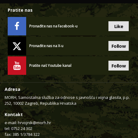
Pratite nas
Like
Pronađite nas na Facebook-u
Follow
Pronađite nas na X-u
Follow
Pratite naš Youtube kanal
Adresa
MORH, Samostalna služba za odnose s javnošću i vojna glasila, p.p.
252, 10002 Zagreb, Republika Hrvatska
Kontakt
e-mail:
hrvojnik@morh.hr
tel: 0752 24 302
fax: 385 1/3784 322