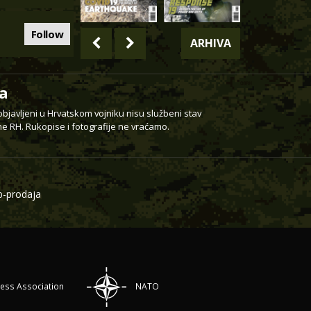
Follow
ARHIVA
a
 objavljeni u Hrvatskom vojniku nisu službeni stav
e RH. Rukopise i fotografije ne vraćamo.
-prodaja
ress Association
NATO