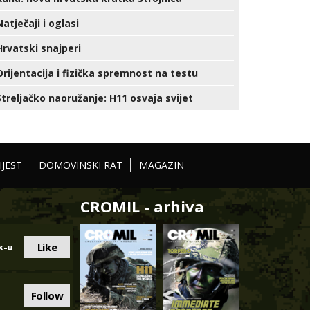
Natječaji i oglasi
Hrvatski snajperi
Orijentacija i fizička spremnost na testu
Streljačko naoružanje: H11 osvaja svijet
IJEST
DOMOVINSKI RAT
MAGAZIN
CROMIL - arhiva
Like
k-u
Follow