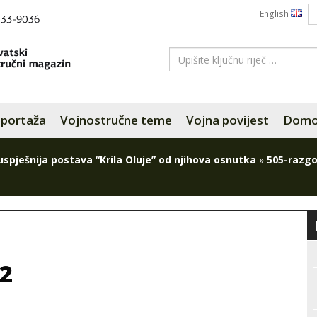
English
portaža
Vojnostručne teme
Vojna povijest
Domov
uspješnija postava “Krila Oluje” od njihova osnutka
»
505-razgo
-2