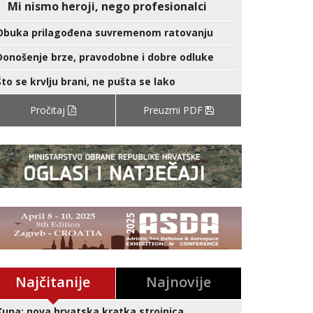
Mi nismo heroji, nego profesionalci
Obuka prilagođena suvremenom ratovanju
Donošenje brze, pravodobne i dobre odluke
Što se krvlju brani, ne pušta se lako
Pročitaj
Preuzmi PDF
Najčitanije
Najnovije
Kuna: nova hrvatska kratka strojnica