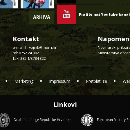
Pratite naš Youtube kanal
ARHIVA
Kontakt
Napomen
e-mail:
hrvojnik@morh.hr
Novinarski prilozi
tel: 0752 24 302
Ministarstva obran
fax: 385 1/3784 322
Marketing
Impressum
Pretplati se
Web
Linkovi
Oružane snage Republike Hrvatske
European Military P