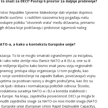
o znači za DECI? Postoji li prostor za daljnje proširenje?
nstvo Republike Sjeverne Makedonije dati vrijedan doprinos
zajednički suočimo s različitim izazovima koji pogađaju našu
I podupire politiku ”otvorenih vrata“ među državama, primarno
gih država koje podržavaju i pridonose sigurnosti našeg
NATO-a, a kako u kontekstu Europske unije?
zacija. To bi se moglo smatrati ograničenjem za Inicijativu,
k i iako neke zemlje nisu članice NATO-a ili EU-a, one su ili
e mišljenje ključno kako bismo imali jasnu viziju regionalnih
 ispravnog pristupa obiju organizacija. U tom pogledu, kao
e svoje usredotočenje na zapadni Balkan, povećavajući vojnu
vjetima za pozitivan razvoj u drugim područjima, kao što su
 ljudi i dobara i normalizacija političkih odnosa. Štoviše,
roduktivna suradnja NATO-a i EU-a koristila stabilnosti i
a Europe. Na kraju, zajednička posvećenost DECI-ja mogla bi
 ponuditi zajedničke snage za NATO-ov novi model snaga (NATO
 Europske unije (European Union Rapid Deployable Capacity),