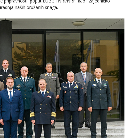
e pripravnosti, poput EUBG i NRI/NRF, kao i zajedničko
radnja naših oružanih snaga.