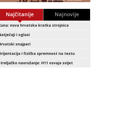
Najčitanije
Najnovije
Kuna: nova hrvatska kratka strojnica
Natječaji i oglasi
Hrvatski snajperi
Orijentacija i fizička spremnost na testu
Streljačko naoružanje: H11 osvaja svijet