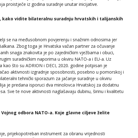
oja proistječe iz godina suradnje unutar inicijative.
 kako vidite bilateralnu suradnju hrvatskih i talijanskih
emelji se na međusobnom povjerenju i snažnim odnosima jer
 Balkana. Zbog toga je Hrvatska važan partner za očuvanje
oružanih snaga znakovita je po zajedničkim vježbama i obuci,
rugim suradničkim naporima u okviru NATO-a i EU-a. Uz
ma kao što su ADRION i DECI, 2020. godine potpisan je
jačao aktivnosti izgradnje sposobnosti, posebno u pomorskoj i
ateralni tehnički sporazum za jačanje suradnje u okviru
alija je predana isporuci dva minolovca Hrvatskoj za dodatnu
a. Sve te nove aktivnosti naglašavaju dubinu, širinu i kvalitetu
Vojnog odbora NATO-a. Koje glavne ciljeve želite
anje, prijekopotreban instrument za obranu vrijednosti