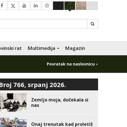
inski rat
Multimedija
Magazin
Povratak na naslovnicu
»
Broj 766, srpanj 2026.
Zemljo moja, dočekala si
nas
Onaj trenutak kad proletiš