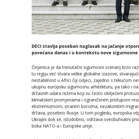
DECI stavlja poseban naglasak na jačanje otporn
povećana danas i u kontekstu nove sigurnosne s
Činjenica je da trenutačni sigurnosni scenarij brzo ra
tu regiju već stvara velike globalne izazove, stvaraju
nestabilnost u Africi čiji odjeci, zajedno s tekućom n
ukupnu europsku sigurnosnu arhitekturu, pa tako i na
državnih udara režima koji su često obilježeni protu
klimatskim promjenama i ograničenim pristupom resur
ekstremizmom, stranim borcima, nezakonitim migracij
država, posebno Rusije. U tom pogledu, europska otp
Ukrajini dok se, istodobno, održava sveobuhvatni prist
boka NATO-a i Europske unije.