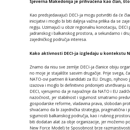
Sjeverna Makedonija je prihvaćena kao član, što t
Kao predsjedavajući DECI-ja mogu potvrditi da će čla
inicijativi i moglo bi biti daljnja važna prilika da se 
regiju. Uzimajući u obzir regionalnu konotaciju, DEC
jadranskog i balkanskog prostora, a sekundarno i dru
zajedničkog područja interesa.
Kako aktivnosti DECI-ja izgledaju u kontekstu 
Znamo da nisu sve zemlje DECI-ja članice obiju organi
no moje je stajalište sasvim drugačije. Prije svega, ča
NATO-ovi partneri ili kandidati za EU. Drugo, njihovo j
izazova i moglo bi definitivno pridonijeti utvrđivanju
DECI, vjerujemo da je najvažnije da NATO i EU zadrž
nazočnost, jer stabilnost i sigurnost smatramo predu
gospodarske reforme, vladavina prava, slobodan protok
shvaćamo da bi zajednička strategija, pragmatična i p
sigurnosti balkanskog područja, kao i rubnog prostor
biti dodatan alat za obje organizacije, jer možemo
New Force Model) te Sposobnost brze razmjestivosti