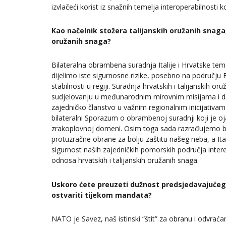
izvlačeći korist iz snažnih temelja interoperabilnosti k
Kao načelnik stožera talijanskih oružanih snaga,
oružanih snaga?
Bilateralna obrambena suradnja Italije i Hrvatske t
dijelimo iste sigurnosne rizike, posebno na području
stabilnosti u regiji. Suradnja hrvatskih i talijanskih 
sudjelovanju u međunarodnim mirovnim misijama i d
zajedničko članstvo u važnim regionalnim inicijativa
bilateralni Sporazum o obrambenoj suradnji koji je o
zrakoplovnoj domeni. Osim toga sada razrađujemo bil
protuzračne obrane za bolju zaštitu našeg neba, a It
sigurnost naših zajedničkih pomorskih područja interes
odnosa hrvatskih i talijanskih oružanih snaga.
Uskoro ćete preuzeti dužnost predsjedavajućeg 
ostvariti tijekom mandata?
NATO je Savez, naš istinski “štit” za obranu i odvrać