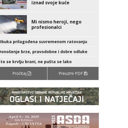
iznad svoje kuće
Mi nismo heroji, nego
profesionalci
Obuka prilagođena suvremenom ratovanju
Donošenje brze, pravodobne i dobre odluke
Što se krvlju brani, ne pušta se lako
Pročitaj
Preuzmi PDF