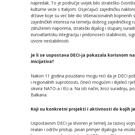
napredak. To je područje uvijek bilo strateško čvorišt
kulturne veze s Italijom. Osjećajući zajedničku naklono
države koje su već bile dio Višenacionalnih kopnenih s
zajedničkih interesa na temelju dobrog zajedničkog ra
združenim naporima, strateški dijalog i stupanj sur
euroatlantsku integraciju i pridonoseći stabilnosti, s
izvore nestabilnosti.
Je li se uspostava DECI-ja pokazala korisnom nak
inicijativa?
Nakon 11 godina pouzdano mogu reći da je DECI pobo
i regionalnih suprotnosti, čineći mogućim i dijeleći rj
okvira NATO-a i EU-a. Na isti način, kroz suradnju, 
Balkana.
Koji su konkretni projekti i aktivnosti do kojih j
Uspostavom DECI-ja stvoren je temelj za razvoj vojn
realan i održiv pristup. Jasan primjer dijaloga na vis