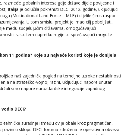
e, razmeđe globalnih interesa gdje države dijele povijesne i
st, Italija je odlučila pokrenuti DECI 2012. godine, uključujući
naga (Multinational Land Force – MLF) i dijelile širok raspon
zumijevanja. U tom smislu, projekt je imao cilj poboljšati,
adnje među sudjelujućim državama, omogućavajući
igurnosti i rastućem napretku regije te sprečavajući moguće
on 11 godina? Koje su najveće koristi koje je donijela
ljšao naš zajednički pogled na temeljne uzroke nestabilnosti
ešenja na strateško-vojnoj razini, uključujući napore unutar
podržali smo napore euroatlantske integracije zapadnog
e vodio DECI?
o-tehničke suradnje između dvije obale kroz pragmatičan,
okoj razini u sklopu DECI foruma združena je operativna obveza