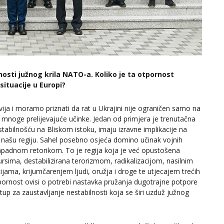
osti južnog krila NATO-a. Koliko je ta otpornost
ituacije u Europi?
zvija i moramo priznati da rat u Ukrajini nije ograničen samo na
ći mnoge prelijevajuće učinke. Jedan od primjera je trenutačna
estabilnošću na Bliskom istoku, imaju izravne implikacije na
 našu regiju. Sahel posebno osjeća domino učinak vojnih
zapadnom retorikom. To je regija koja je već opustošena
sima, destabilizirana terorizmom, radikalizacijom, nasilnim
ama, krijumčarenjem ljudi, oružja i droge te utjecajem trećih
ornost ovisi o potrebi nastavka pružanja dugotrajne potpore
up za zaustavljanje nestabilnosti koja se širi uzduž južnog