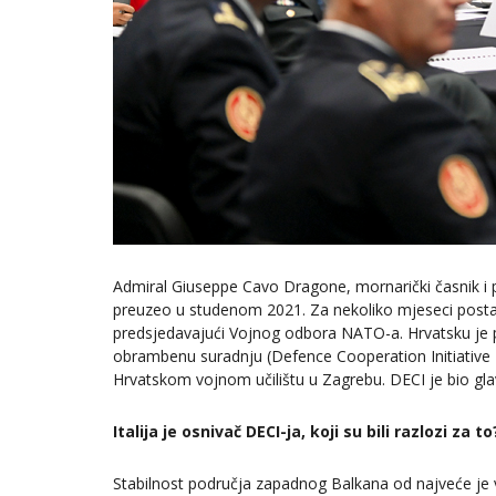
Admiral Giuseppe Cavo Dragone, mornarički časnik i p
preuzeo u studenom 2021. Za nekoliko mjeseci postat 
predsjedavajući Vojnog odbora NATO-a. Hrvatsku je p
obrambenu suradnju (Defence Cooperation Initiative 
Hrvatskom vojnom učilištu u Zagrebu. DECI je bio gla
Italija je osnivač DECI-ja, koji su bili razlozi za to
Stabilnost područja zapadnog Balkana od najveće je va