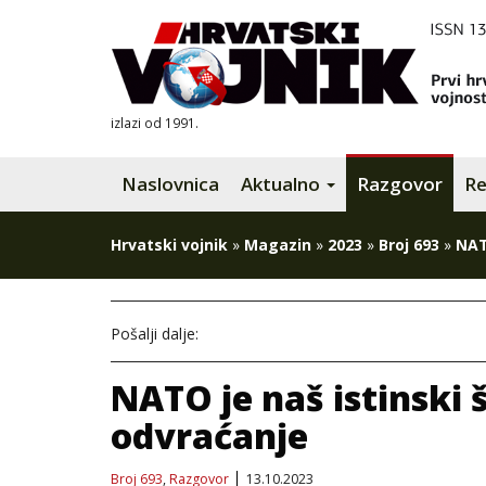
izlazi od 1991.
Naslovnica
Aktualno
Razgovor
Re
Hrvatski vojnik
»
Magazin
»
2023
»
Broj 693
»
NAT
Pošalji dalje:
NATO je naš istinski š
odvraćanje
Broj 693
,
Razgovor
13.10.2023