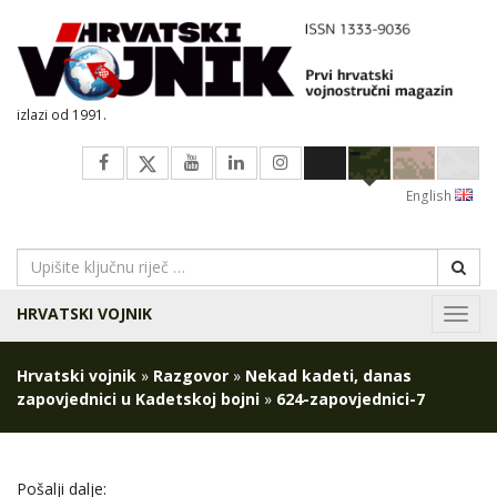
izlazi od 1991.
English
HRVATSKI VOJNIK
Navig
Hrvatski vojnik
»
Razgovor
»
Nekad kadeti, danas
zapovjednici u Kadetskoj bojni
»
624-zapovjednici-7
Pošalji dalje: