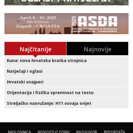
Najčitanije
Najnovije
Kuna: nova hrvatska kratka strojnica
Natječaji i oglasi
Hrvatski snajperi
Orijentacija i fizička spremnost na testu
Streljačko naoružanje: H11 osvaja svijet
NASLOVNICA
NOVOSTI IZ OSRH
RAZGOVOR
REPORTAŽA