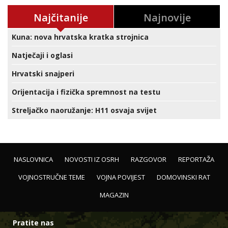
Najčitanije
Najnovije
Kuna: nova hrvatska kratka strojnica
Natječaji i oglasi
Hrvatski snajperi
Orijentacija i fizička spremnost na testu
Streljačko naoružanje: H11 osvaja svijet
NASLOVNICA
NOVOSTI IZ OSRH
RAZGOVOR
REPORTAŽA
VOJNOSTRUČNE TEME
VOJNA POVIJEST
DOMOVINSKI RAT
MAGAZIN
Pratite nas