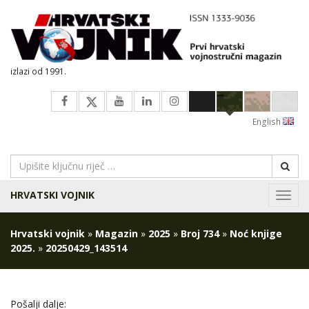
izlazi od 1991.
English
HRVATSKI VOJNIK
Navig
Hrvatski vojnik
»
Magazin
»
2025
»
Broj 734
»
Noć knjige
2025.
»
20250429_143514
Pošalji dalje: