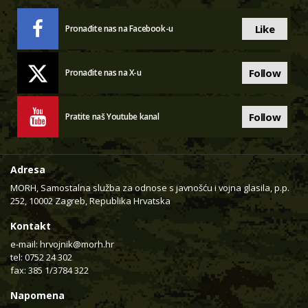
Like
Pronađite nas na Facebook-u
Follow
Pronađite nas na X-u
Follow
Pratite naš Youtube kanal
Adresa
MORH, Samostalna služba za odnose s javnošću i vojna glasila, p.p.
252, 10002 Zagreb, Republika Hrvatska
Kontakt
e-mail:
hrvojnik@morh.hr
tel: 0752 24 302
fax: 385 1/3784 322
Napomena