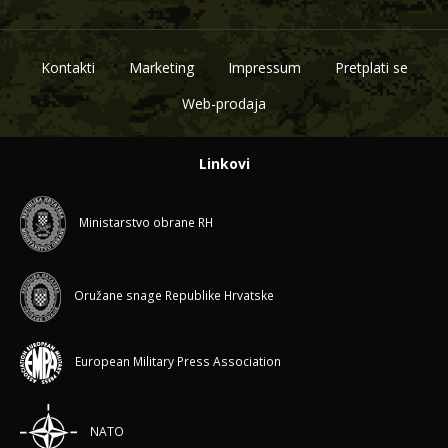
Kontakti
Marketing
Impressum
Pretplati se
Web-prodaja
Linkovi
Ministarstvo obrane RH
Oružane snage Republike Hrvatske
European Military Press Association
NATO