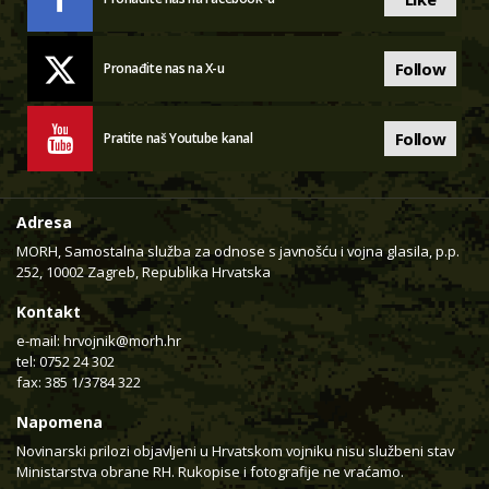
Follow
Pronađite nas na X-u
Follow
Pratite naš Youtube kanal
Adresa
MORH, Samostalna služba za odnose s javnošću i vojna glasila, p.p.
252, 10002 Zagreb, Republika Hrvatska
Kontakt
e-mail:
hrvojnik@morh.hr
tel: 0752 24 302
fax: 385 1/3784 322
Napomena
Novinarski prilozi objavljeni u Hrvatskom vojniku nisu službeni stav
Ministarstva obrane RH. Rukopise i fotografije ne vraćamo.