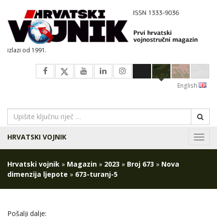
izlazi od 1991.
English
HRVATSKI VOJNIK
Navig
Hrvatski vojnik
»
Magazin
»
2023
»
Broj 673
»
Nova
dimenzija ljepote
»
673-turanj-5
Pošalji dalje: