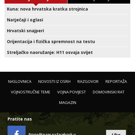
Kuna: nova hrvatska kratka strojnica
Natječaji i oglasi
Hrvatski snajperi
Orijentacija i fizička spremnost na testu
Streljačko naoružanje: H11 osvaja svijet
NASLOVNICA
NOVOSTI IZ OSRH
RAZGOVOR
REPORTAŽA
VOJNOSTRUČNE TEME
VOJNA POVIJEST
DOMOVINSKI RAT
MAGAZIN
Pratite nas
Like
Pronađite nas na Facebook-u