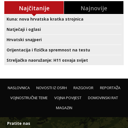
Najčitanije
Najnovije
Kuna: nova hrvatska kratka strojnica
Natječaji i oglasi
Hrvatski snajperi
Orijentacija i fizička spremnost na testu
Streljačko naoružanje: H11 osvaja svijet
NASLOVNICA
NOVOSTI IZ OSRH
RAZGOVOR
REPORTAŽA
VOJNOSTRUČNE TEME
VOJNA POVIJEST
DOMOVINSKI RAT
MAGAZIN
Pratite nas