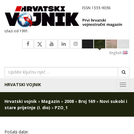
izlazi od 1991.
English
HRVATSKI VOJNIK
Navig
Hrvatski vojnik
»
Magazin
»
2008
»
Broj 169
»
Novi sukobi i
stare prijetnje (I. dio)
»
PZO_1
Pošalji dalje: