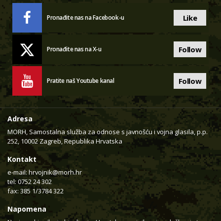
Like
Pronađite nas na Facebook-u
Follow
Pronađite nas na X-u
Follow
Pratite naš Youtube kanal
Adresa
MORH, Samostalna služba za odnose s javnošću i vojna glasila, p.p.
252, 10002 Zagreb, Republika Hrvatska
Kontakt
e-mail:
hrvojnik@morh.hr
tel: 0752 24 302
fax: 385 1/3784 322
Napomena