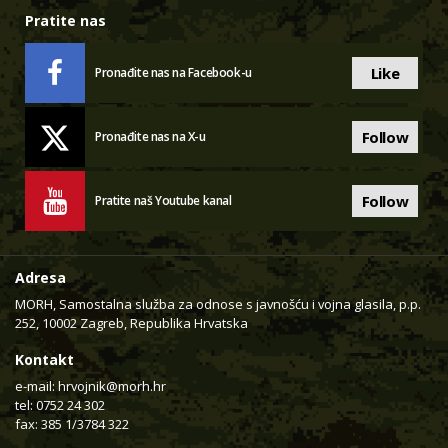
Pratite nas
Like
Pronađite nas na Facebook-u
Follow
Pronađite nas na X-u
Follow
Pratite naš Youtube kanal
Adresa
MORH, Samostalna služba za odnose s javnošću i vojna glasila, p.p.
252, 10002 Zagreb, Republika Hrvatska
Kontakt
e-mail:
hrvojnik@morh.hr
tel: 0752 24 302
fax: 385 1/3784 322