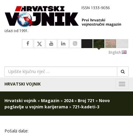
izlazi od 1991.
English
HRVATSKI VOJNIK
Navig
Hrvatski vojnik
»
Magazin
»
2024
»
Broj 721
»
Novo
poglavlje u vojnim karijerama
»
721-kadeti-3
Pošalji dalje: