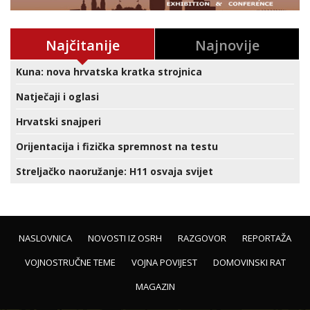
Najčitanije
Najnovije
Kuna: nova hrvatska kratka strojnica
Natječaji i oglasi
Hrvatski snajperi
Orijentacija i fizička spremnost na testu
Streljačko naoružanje: H11 osvaja svijet
NASLOVNICA
NOVOSTI IZ OSRH
RAZGOVOR
REPORTAŽA
VOJNOSTRUČNE TEME
VOJNA POVIJEST
DOMOVINSKI RAT
MAGAZIN