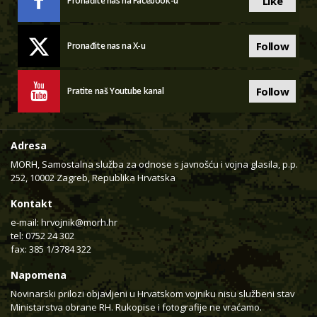
Like
Pronađite nas na Facebook-u
Follow
Pronađite nas na X-u
Follow
Pratite naš Youtube kanal
Adresa
MORH, Samostalna služba za odnose s javnošću i vojna glasila, p.p.
252, 10002 Zagreb, Republika Hrvatska
Kontakt
e-mail:
hrvojnik@morh.hr
tel: 0752 24 302
fax: 385 1/3784 322
Napomena
Novinarski prilozi objavljeni u Hrvatskom vojniku nisu službeni stav
Ministarstva obrane RH. Rukopise i fotografije ne vraćamo.