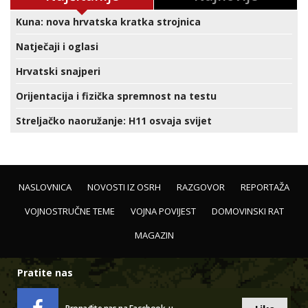
Kuna: nova hrvatska kratka strojnica
Natječaji i oglasi
Hrvatski snajperi
Orijentacija i fizička spremnost na testu
Streljačko naoružanje: H11 osvaja svijet
NASLOVNICA
NOVOSTI IZ OSRH
RAZGOVOR
REPORTAŽA
VOJNOSTRUČNE TEME
VOJNA POVIJEST
DOMOVINSKI RAT
MAGAZIN
Pratite nas