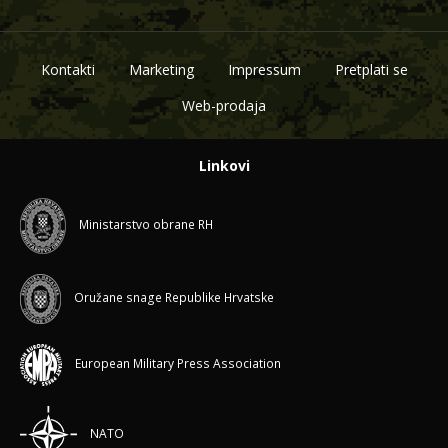
Kontakti
Marketing
Impressum
Pretplati se
Web-prodaja
Linkovi
Ministarstvo obrane RH
Oružane snage Republike Hrvatske
European Military Press Association
NATO