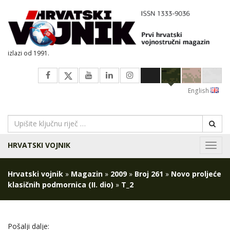
izlazi od 1991.
English
HRVATSKI VOJNIK
Navig
Hrvatski vojnik
»
Magazin
»
2009
»
Broj 261
»
Novo proljeće
klasičnih podmornica (II. dio)
»
T_2
Pošalji dalje: