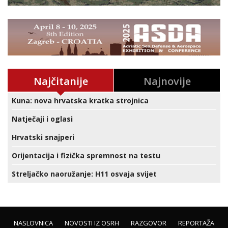
Najčitanije
Najnovije
Kuna: nova hrvatska kratka strojnica
Natječaji i oglasi
Hrvatski snajperi
Orijentacija i fizička spremnost na testu
Streljačko naoružanje: H11 osvaja svijet
NASLOVNICA
NOVOSTI IZ OSRH
RAZGOVOR
REPORTAŽA