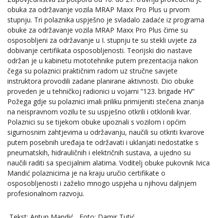
obuka za održavanje vozila MRAP Maxx Pro Plus u prvom
stupnju. Tri polaznika uspješno je svladalo zadaće iz programa
obuke za održavanje vozila MRAP Maxx Pro Plus čime su
osposobljeni za održavanje u I. stupnju te su stekli uvjete za
dobivanje certifikata osposobljenosti. Teorijski dio nastave
održan je u kabinetu mototehnike putem prezentacija nakon
čega su polaznici praktičnim radom uz stručne savjete
instruktora provodili zadane planirane aktivnosti. Dio obuke
proveden je u tehničkoj radionici u vojarni ”123. brigade HV”
Požega gdje su polaznici imali priliku primijeniti stečena znanja
na neispravnom vozilu te su uspješno otkrili i otklonili kvar.
Polaznici su se tijekom obuke upoznali s vozilom i općim
sigurnosnim zahtjevima u održavanju, naučili su otkriti kvarove
putem posebnih uređaja te održavati i uklanjati nedostatke s
pneumatskih, hidrauličnih i električnih sustava, a ujedno su
naučili raditi sa specijalnim alatima. Voditelj obuke pukovnik Ivica
Mandić polaznicima je na kraju uručio certifikate o
osposobljenosti i zaželio mnogo uspjeha u njihovu daljnjem
profesionalnom razvoju.
Tekst: Antun Mandić, Foto: Damir Tutić