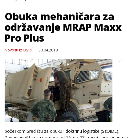
Obuka mehaničara za
održavanje MRAP Maxx
Pro Plus
Novosti iz OSRH
30.04.2018
U
požeškom Središtu za obuku i doktrinu logistike (SzOiDL),
Zapovjedništva za potporu od 16. do 27. travnja provedena je