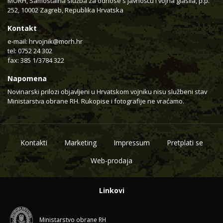
MORH, Samostalna služba za odnose s javnošću i vojna glasila, p.p.
252, 10002 Zagreb, Republika Hrvatska
Kontakt
e-mail:
hrvojnik@morh.hr
tel: 0752 24 302
fax: 385 1/3784 322
Napomena
Novinarski prilozi objavljeni u Hrvatskom vojniku nisu službeni stav
Ministarstva obrane RH. Rukopise i fotografije ne vraćamo.
Kontakti
Marketing
Impressum
Pretplati se
Web-prodaja
Linkovi
Ministarstvo obrane RH