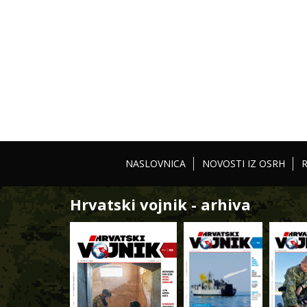
NASLOVNICA
NOVOSTI IZ OSRH
Hrvatski vojnik - arhiva