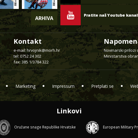
Pratite naš Youtube kanal
ARHIVA
Kontakt
Napomen
e-mail:
hrvojnik@morh.hr
Novinarski prilozi
tel: 0752 24 302
Ministarstva obran
fax: 385 1/3784 322
Marketing
Impressum
Pretplati se
Web
Linkovi
Oružane snage Republike Hrvatske
European Military P