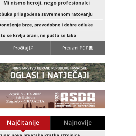
Mi nismo heroji, nego profesionalci
Obuka prilagođena suvremenom ratovanju
Donošenje brze, pravodobne i dobre odluke
Što se krvlju brani, ne pušta se lako
Pročitaj
Preuzmi PDF
Najčitanije
Najnovije
Kuna: nova hrvatska kratka strojnica