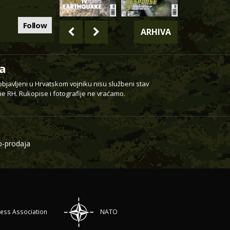
Follow
ARHIVA
a
 objavljeni u Hrvatskom vojniku nisu službeni stav
e RH. Rukopise i fotografije ne vraćamo.
-prodaja
ress Association
NATO