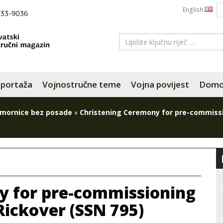
English
portaža
Vojnostručne teme
Vojna povijest
Domov
mornice bez posade
»
Christening Ceremony for pre-commiss
y for pre-commissioning
Rickover (SSN 795)