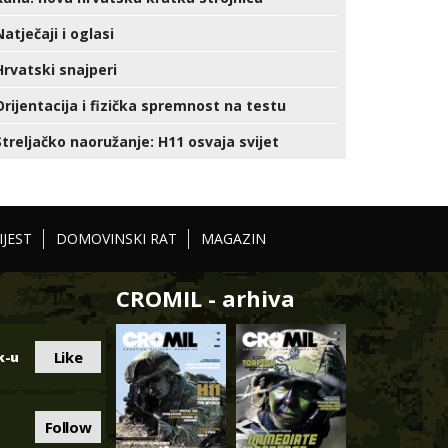
Natječaji i oglasi
Hrvatski snajperi
Orijentacija i fizička spremnost na testu
Streljačko naoružanje: H11 osvaja svijet
IJEST
DOMOVINSKI RAT
MAGAZIN
CROMIL - arhiva
Like
k-u
Follow