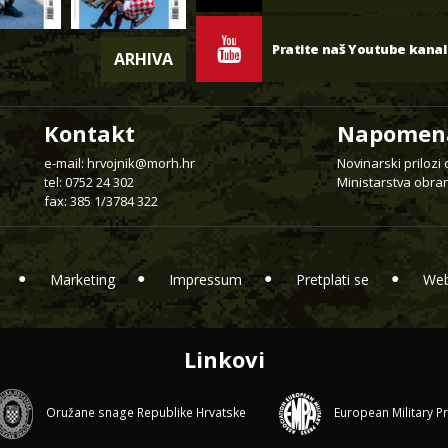
Pratite naš Youtube kanal
ARHIVA
Kontakt
Napomen
e-mail:
hrvojnik@morh.hr
Novinarski prilozi
tel: 0752 24 302
Ministarstva obran
fax: 385 1/3784 322
Marketing
Impressum
Pretplati se
Web
Linkovi
Oružane snage Republike Hrvatske
European Military P