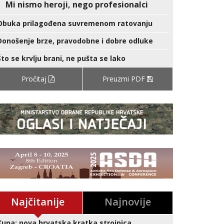
Mi nismo heroji, nego profesionalci
Obuka prilagođena suvremenom ratovanju
Donošenje brze, pravodobne i dobre odluke
Što se krvlju brani, ne pušta se lako
Pročitaj
Preuzmi PDF
Najčitanije
Najnovije
Kuna: nova hrvatska kratka strojnica