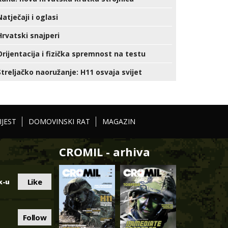
Natječaji i oglasi
Hrvatski snajperi
Orijentacija i fizička spremnost na testu
Streljačko naoružanje: H11 osvaja svijet
IJEST
DOMOVINSKI RAT
MAGAZIN
CROMIL - arhiva
Like
k-u
Follow