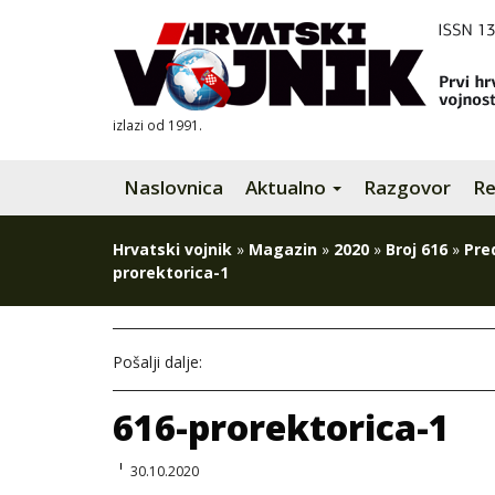
izlazi od 1991.
Naslovnica
Aktualno
Razgovor
Re
Hrvatski vojnik
»
Magazin
»
2020
»
Broj 616
»
Pre
prorektorica-1
Pošalji dalje:
616-prorektorica-1
30.10.2020