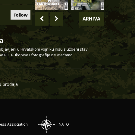
Follow
ARHIVA
a
 objavljeni u Hrvatskom vojniku nisu službeni stav
e RH. Rukopise i fotografije ne vraćamo.
-prodaja
ress Association
NATO