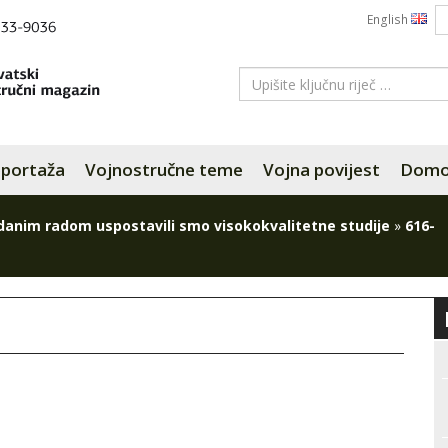
English
portaža
Vojnostručne teme
Vojna povijest
Domov
danim radom uspostavili smo visokokvalitetne studije
»
616-